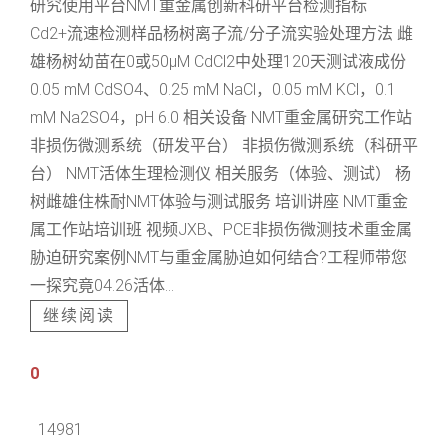
研究使用平台NMT重金属创新科研平台检测指标
Cd2+流速检测样品杨树离子流/分子流实验处理方法 雌
雄杨树幼苗在0或50μM CdCl2中处理120天测试液成份
0.05 mM CdSO4、0.25 mM NaCl，0.05 mM KCl，0.1
mM Na2SO4，pH 6.0 相关设备 NMT重金属研究工作站
非损伤微测系统（研发平台） 非损伤微测系统（科研平
台） NMT活体生理检测仪 相关服务（体验、测试） 杨
树雌雄住株耐NMT体验与测试服务 培训讲座 NMT重金
属工作站培训班 视频JXB、PCE非损伤微测技术重金属
胁迫研究案例NMT与重金属胁迫如何结合?工程师带您
一探究竟04.26活体...
继续阅读
0
14981