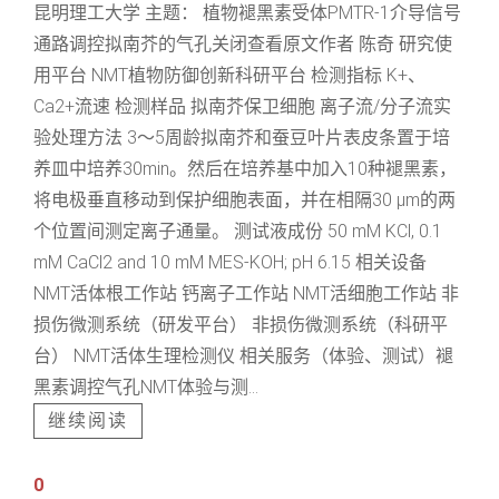
昆明理工大学 主题： 植物褪黑素受体PMTR-1介导信号
通路调控拟南芥的气孔关闭查看原文作者 陈奇 研究使
用平台 NMT植物防御创新科研平台 检测指标 K+、
Ca2+流速 检测样品 拟南芥保卫细胞 离子流/分子流实
验处理方法 3～5周龄拟南芥和蚕豆叶片表皮条置于培
养皿中培养30min。然后在培养基中加入10种褪黑素，
将电极垂直移动到保护细胞表面，并在相隔30 μm的两
个位置间测定离子通量。 测试液成份 50 mM KCl, 0.1
mM CaCl2 and 10 mM MES-KOH; pH 6.15 相关设备
NMT活体根工作站 钙离子工作站 NMT活细胞工作站 非
损伤微测系统（研发平台） 非损伤微测系统（科研平
台） NMT活体生理检测仪 相关服务（体验、测试）褪
黑素调控气孔NMT体验与测...
继续阅读
0