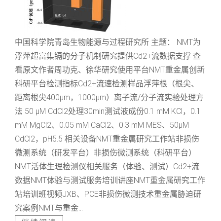
中国科学院青岛生物能源与过程研究所 主题： NMT为
浮萍超富集镉的分子机制研究提供Cd2+流数据支撑 查
看原文作者周功克、徐华研究使用平台NMT重金属创新
科研平台检测指标Cd2+流速检测样品浮萍根（根尖、
距离根尖400μm，1000μm）离子流/分子流实验处理方
法 50 μM CdCl2处理30min测试液成份0.1 mM KCl，0.1
mM MgCl2、0.05 mM CaCl2、0.3 mM MES、50μM
CdCl2，pH5.5 相关设备NMT重金属研究工作站非损伤
微测系统（研发平台）非损伤微测系统（科研平台）
NMT活体生理检测仪相关服务（体验、测试）Cd2+流
数据NMT体验与测试服务培训讲座NMT重金属研究工作
站培训班视频JXB、PCE非损伤微测技术重金属胁迫研
究案例NMT与重金...