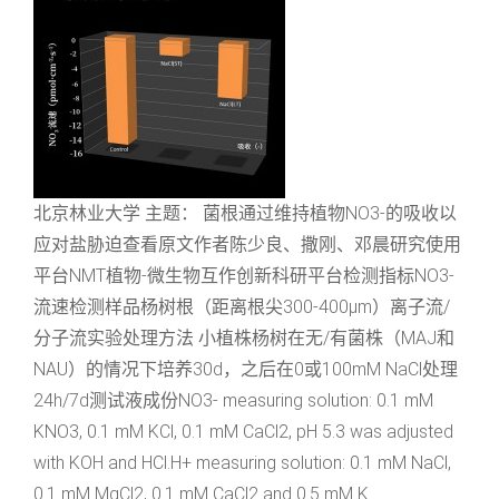
北京林业大学 主题： 菌根通过维持植物NO3-的吸收以
应对盐胁迫查看原文作者陈少良、撒刚、邓晨研究使用
平台NMT植物-微生物互作创新科研平台检测指标NO3-
流速检测样品杨树根（距离根尖300-400μm）离子流/
分子流实验处理方法 小植株杨树在无/有菌株（MAJ和
NAU）的情况下培养30d，之后在0或100mM NaCl处理
24h/7d测试液成份NO3- measuring solution: 0.1 mM
KNO3, 0.1 mM KCl, 0.1 mM CaCl2, pH 5.3 was adjusted
with KOH and HCl.H+ measuring solution: 0.1 mM NaCl,
0.1 mM MgCl2, 0.1 mM CaCl2 and 0.5 mM K...