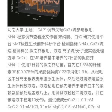
河南大学 主题： CAP1调节尖端Ca2+流参与根毛
NH4+稳态调节查看原文作者 宋纯鹏、白玲 研究使用平
台 NMT极性生长创新科研平台 检测指标 NH4+, Ca2+流
速 检测样品 拟南芥根毛、液泡 离子流/分子流实验处理
方法 Ca2+：在MS培养基中培养的7日龄的拟南芥
NH4+：使用7日龄的拟南芥幼苗，首先在1.5％的纤维
素RS和0.075％的果胶裂解酶Y-23中消化2-3 h，从根毛
区中分离出根表皮细胞原生质体，然后通过洗涤这些原
生质体释放液泡，液泡粘附在预先培养于培养皿中的聚
赖氨酸预处理盖玻片上。用测试液轻轻冲洗液泡，并在
该溶液中稳定10分钟。测试液成份Ca2+：0.1mM
CaCl2, 0.1mM KCl, 0.1mM MgCl2, 0.5mM NaCl, 0.2mM