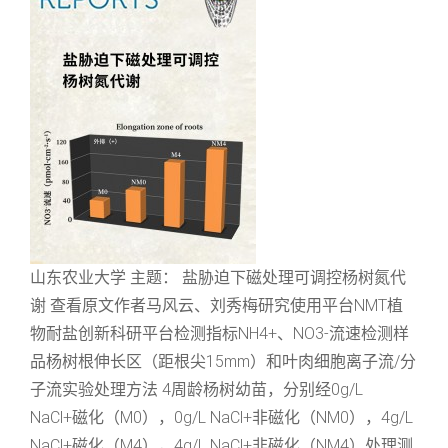
山东农业大学 主题： 盐胁迫下磁处理可调控杨树氮代
谢 查看原文作者马风云、刘秀梅研究使用平台NMT植
物耐盐创新科研平台检测指标NH4+、NO3-流速检测样
品杨树根伸长区（距根尖15mm）和叶肉细胞离子流/分
子流实验处理方法 4周龄杨树幼苗，分别经0g/L
NaCl+磁化（M0），0g/L NaCl+非磁化（NM0），4g/L
NaCl+磁化（M4），4g/L NaCl+非磁化（NM4）处理测