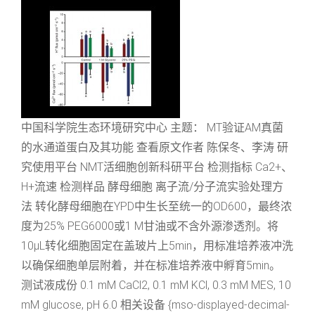
中国科学院生态环境研究中心 主题： MT验证AM真菌
的水通道蛋白及其功能 查看原文作者 陈保冬、李涛 研
究使用平台 NMT活细胞创新科研平台 检测指标 Ca2+、
H+流速 检测样品 酵母细胞 离子流/分子流实验处理方
法 转化酵母细胞在YPD中生长至统一的OD600，最终浓
度为25% PEG6000或1 M甘油或不含外源渗透剂。将
10μL转化细胞固定在盖玻片上5min，用标准培养液冲洗
以确保细胞单层附着，并在标准培养液中孵育5min。
测试液成份 0.1 mM CaCl2, 0.1 mM KCl, 0.3 mM MES, 10
mM glucose, pH 6.0 相关设备 {mso-displayed-decimal-