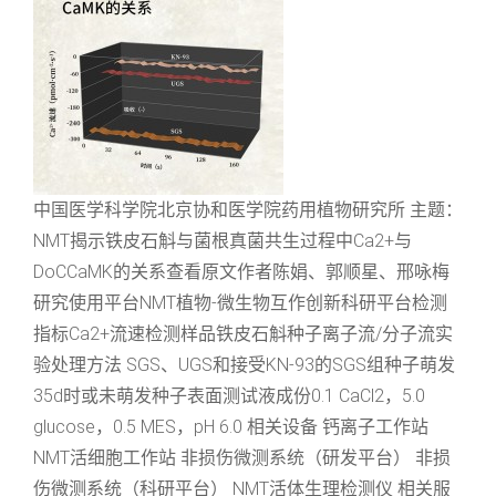
中国医学科学院北京协和医学院药用植物研究所 主题：
NMT揭示铁皮石斛与菌根真菌共生过程中Ca2+与
DoCCaMK的关系查看原文作者陈娟、郭顺星、邢咏梅
研究使用平台NMT植物-微生物互作创新科研平台检测
指标Ca2+流速检测样品铁皮石斛种子离子流/分子流实
验处理方法 SGS、UGS和接受KN-93的SGS组种子萌发
35d时或未萌发种子表面测试液成份0.1 CaCl2，5.0
glucose，0.5 MES，pH 6.0 相关设备 钙离子工作站
NMT活细胞工作站 非损伤微测系统（研发平台） 非损
伤微测系统（科研平台） NMT活体生理检测仪 相关服