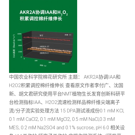
中国农业科学院棉花研究所 主题： AKR2A协调IAA和
H2O2积累调控棉纤维伸长 查看原文作者李付广、沈国
新、胡文君研究使用平台NMT植物生长发育创新科研平
台检测指标IAA、H2O2流速检测样品棉纤维尖端离子
流/分子流实验处理方法 15 DPA测试液成份0.1 mM KCl,
0.1 mM CaCl2, 0.1 mM MgCl2, 0.5 mM NaCl,0.3 mM
MES, 0.2 mM Na2SO4 and 0.1% sucrose, pH 6.0 相关设