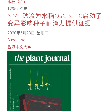
水稻
Ca2+
12957 点击
NMT钙流为水稻OsCBL10启动子
变异影响种子耐淹力提供证据
2020年6月23日, 星期二
Super User
香港中文大学