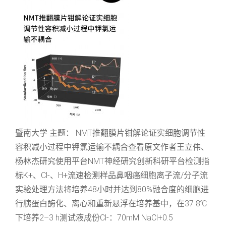
暨南大学 主题： NMT推翻膜片钳解论证实细胞调节性
容积减小过程中钾氯运输不耦合查看原文作者王立伟、
杨林杰研究使用平台NMT神经研究创新科研平台检测指
标K+、Cl-、H+流速检测样品鼻咽癌细胞离子流/分子流
实验处理方法将培养48小时并达到80%融合度的细胞进
行胰蛋白酶化、离心和重新悬浮在培养基中，在37 8℃
下培养2–3 h测试液成份Cl-：70mM NaCl+0.5