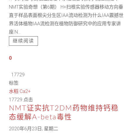
NMT实验奇想（第6期） H+扫根实验传感器移动方向垂
直于样品表面根尖分生区IAA流动检测为什么IAA震撼世
界活体植物IAA流检测在植物防御研究中的应用专家讲
座:N...
继续阅读
0
17729
标签:
水稻
Ca2+
17729 点击
NMT证实抗T2DM药物维持钙稳
态缓解A-beta毒性
2020年6月23日, 星期二