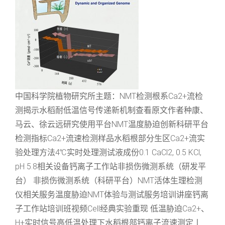
中国科学院植物研究所主题：NMT检测根系Ca2+流检
测揭示水稻耐低温信号传递新机制查看原文作者种康、
马云、徐云远研究使用平台NMT温度胁迫创新科研平台
检测指标Ca2+流速检测样品水稻根部分生区Ca2+流实
验处理方法4℃实时处理测试液成份0.1 CaCl2, 0.5 KCl,
pH 5.8相关设备钙离子工作站非损伤微测系统（研发平
台） 非损伤微测系统（科研平台）NMT活体生理检测
仪相关服务温度胁迫NMT体验与测试服务培训讲座钙离
子工作站培训班视频Cell经典实验重现 低温胁迫Ca2+、
H+实时信号高低温处理下水稻根部钙离子流速测定丨