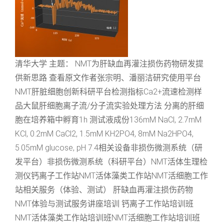
清华大学 主题： NMT为肝缺血再灌注损伤药物研发提
供新思路 查看原文作者张宗明、潘丽洁研究使用平台
NMT肝脏细胞创新科研平台检测指标Ca2+流速检测样
品大鼠肝细胞离子流/分子流实验处理方法 分离的肝细
胞在培养箱中孵育1h 测试液成份136mM NaCl, 2.7mM
KCl, 0.2mM CaCl2, 1.5mM KH2PO4, 8mM Na2HPO4,
5.05mM glucose, pH 7.4相关设备非损伤微测系统（研
发平台）非损伤微测系统（科研平台）NMT活体生理检
测仪钙离子工作站NMT活体藻类工作站NMT活细胞工作
站相关服务（体验、测试） 肝缺血再灌注损伤药物
NMT体验与测试服务讲座培训 钙离子工作站培训班
NMT活体藻类工作站培训班NMT活细胞工作站培训班