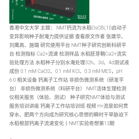
香港中文大学 主题： NMT钙流为水稻OsCBL10启动子
变异影响种子耐淹力提供证据 查看原文作者 张建华、
刘鹰高、施璐 研究使用平台 NMT种子研究创新科研平
台 检测指标 Ca2+流速 检测样品 水稻胚芽鞘Ca2+流实
验处理方法 水稻种子分别水淹处理32h、3d、4d测试液
成份 0.1 mM CaCl2、0.1 mM KCl、0.3 mM MES，pH
6.0 相关设备 钙离子工作站 非损伤微测系统（研发平
台） 非损伤微测系统（科研平台） NMT活体生理检测
仪相关服务（体验、测试） 种子研究NMT体验与测试
服务培训讲座 钙离子工作站培训班 视频 H+流是如何贯
穿水、肥两个方向成为研究核心思想的瞬时干旱胁迫下
水稻根部钙离子流速变化丨NMT实验奇想第13期