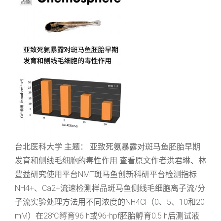
台北医科大学 主题： 亚致死氨暴露对斑马鱼胚胎早期
发育和侧线毛细胞的毒性作用 查看原文作者洪君琳、林
豊益研究使用平台NMT斑马鱼创新科研平台检测指标
NH4+、Ca2+流速检测样品斑马鱼侧线毛细胞离子流/分
子流实验处理方法用不同浓度的NH4Cl（0、5、10和20
mM）在28℃孵育96 h或96-hpf胚胎孵育0.5 h后测试液