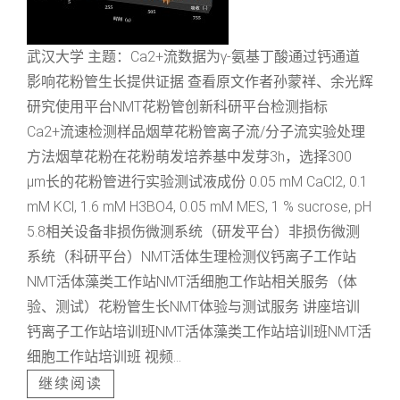
武汉大学 主题：Ca2+流数据为γ-氨基丁酸通过钙通道
影响花粉管生长提供证据 查看原文作者孙蒙祥、余光辉
研究使用平台NMT花粉管创新科研平台检测指标
Ca2+流速检测样品烟草花粉管离子流/分子流实验处理
方法烟草花粉在花粉萌发培养基中发芽3h，选择300
μm长的花粉管进行实验测试液成份 0.05 mM CaCl2, 0.1
mM KCl, 1.6 mM H3BO4, 0.05 mM MES, 1 % sucrose, pH
5.8相关设备非损伤微测系统（研发平台）非损伤微测
系统（科研平台）NMT活体生理检测仪钙离子工作站
NMT活体藻类工作站NMT活细胞工作站相关服务（体
验、测试）花粉管生长NMT体验与测试服务 讲座培训
钙离子工作站培训班NMT活体藻类工作站培训班NMT活
细胞工作站培训班 视频...
继续阅读