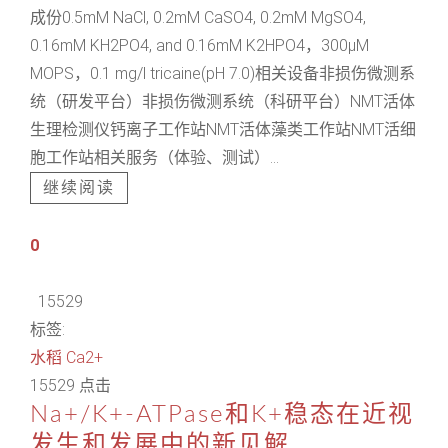
成份0.5mM NaCl, 0.2mM CaSO4, 0.2mM MgSO4,
0.16mM KH2PO4, and 0.16mM K2HPO4，300μM
MOPS，0.1 mg/l tricaine(pH 7.0)相关设备非损伤微测系
统（研发平台）非损伤微测系统（科研平台）NMT活体
生理检测仪钙离子工作站NMT活体藻类工作站NMT活细
胞工作站相关服务（体验、测试）...
继续阅读
0
15529
标签:
水稻
Ca2+
15529 点击
Na+/K+-ATPase和K+稳态在近视
发生和发展中的新见解