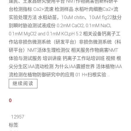
建民、王家昌研究使用平台 NMT作物病害创新科研平
台检测指标 Ca2+流速 检测样品 水稻叶肉细胞Ca2+流
实验处理方法 水稻幼苗，10uM chitin、10uM flg22肽分
别瞬时胁迫测试液成份 0.2mM CaCl2, 0.1mM NaCl,
0.1mM MgCl2 and 0.1mM KCl,pH 5.2 相关设备钙离子工
作站非损伤微测系统（研发平台）非损伤微测系统（科
研平台）NMT活体生理检测仪 相关服务作物病害NMT
体验与测试服务 培训讲座 钙离子工作站培训班 视频 根
尖分生区IAA流动检测 为什么IAA震撼世界 活体植物IAA
流检测在植物防御研究中的应用 01 H+扫根实验 ...
继续阅读
0
12957
标签: