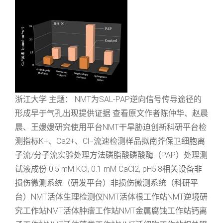
浙江大学 主题： NMT为SAL-PAP逆向信号传导途径的
形成早于气孔出现提供证据 查看原文作者陈仲华、赵晨
晨、王媛媛研究使用平台NMT干旱胁迫创新科研平台检
测指标K+、Ca2+、Cl−流速检测样品拟南芥保卫细胞离
子流/分子流实验处理方法磷脂酸磷酸酶（PAP）处理测
试液成份 0.5 mM KCl, 0.1 mM CaCl2, pH5.8相关设备非
损伤微测系统（研发平台）非损伤微测系统（科研平
台）NMT活体生理检测仪NMT活体根工作站NMT逆境研
究工作站NMT活体肿瘤工作站NMT金属腐蚀工作站钙离