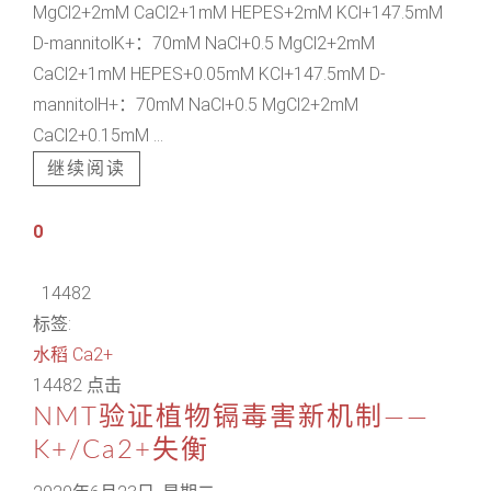
MgCl2+2mM CaCl2+1mM HEPES+2mM KCl+147.5mM
D-mannitolK+：70mM NaCl+0.5 MgCl2+2mM
CaCl2+1mM HEPES+0.05mM KCl+147.5mM D-
mannitolH+：70mM NaCl+0.5 MgCl2+2mM
CaCl2+0.15mM ...
继续阅读
0
14482
标签:
水稻
Ca2+
14482 点击
NMT验证植物镉毒害新机制——
K+/Ca2+失衡