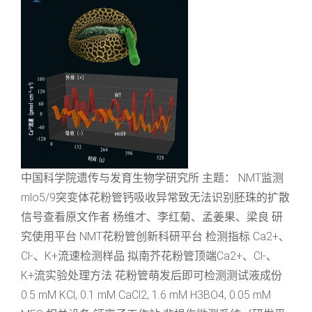
中国科学院遗传与发育生物学研究所 主题： NMT监测
mlo5/9突变体花粉管钙吸收异常致无法识别胚珠的扩散
信号查看原文作者 杨维才、李红菊、孟姜果、梁良 研
究使用平台 NMT花粉管创新科研平台 检测指标 Ca2+、
Cl-、K+流速检测样品 拟南芥花粉管顶端Ca2+、Cl-、
K+流实验处理方法 花粉管萌发后即可检测测试液成份
0.5 mM KCl, 0.1 mM CaCl2, 1.6 mM H3BO4, 0.05 mM