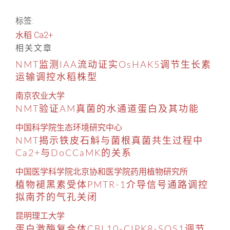
标签:
水稻
Ca2+
相关文章
NMT监测IAA流动证实OsHAK5调节生长素
运输调控水稻株型
南京农业大学
NMT验证AM真菌的水通道蛋白及其功能
中国科学院生态环境研究中心
NMT揭示铁皮石斛与菌根真菌共生过程中
Ca2+与DoCCaMK的关系
中国医学科学院北京协和医学院药用植物研究所
植物褪黑素受体PMTR-1介导信号通路调控
拟南芥的气孔关闭
昆明理工大学
蛋白激酶复合体CBL10-CIPK8-SOS1调节