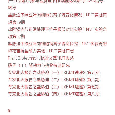
(一作讲解)钙参与盐胁迫下作物酚类积累的GABA信号
转导
盐胁迫下绿豆叶肉细胞钙离子流变化情况丨NMT实验奇
想第19期
盐酸浸泡与正常处理下竹子根部对比实验丨NMT实验奇
想第12期
盐胁迫下绿豆叶肉细胞钠离子流速探究丨NMT实验奇想
棉花苗抗盐能力实验丨NMT实验奇想
Plant Biotechnol J抗盐文章NMT思路
+
质子（H
）驱动力与植物抗盐研究
专家北大报告之盐胁迫（一）|
《NMT
速递》第五期
专家北大报告之盐胁迫（二）|
《NMT
速递》第六期
专家北大报告之盐胁迫（三）|《NMT速递》第七期
专家北大报告之盐胁迫（四）|
《NMT
速递》第八期
0