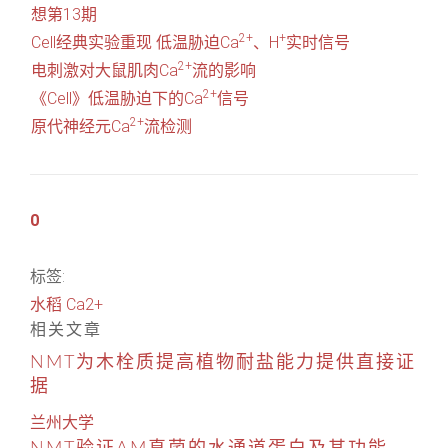
想第13期
2+
+
Cell经典实验重现 低温胁迫Ca
、H
实时信号
2+
电刺激对大鼠肌肉Ca
流的影响
2+
《Cell》低温胁迫下的Ca
信号
2+
原代神经元Ca
流检测
0
标签:
水稻
Ca2+
相关文章
NMT为木栓质提高植物耐盐能力提供直接证
据
兰州大学