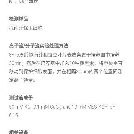
K
、Ca
流速
检测样品
拟南芥保卫细胞
离子流/分子流实验处理方法
3～5周龄拟南芥和蚕豆叶片表皮条置于培养皿中培养
30min。然后在培养基中加入10种褪黑素，将电极垂直
移动到保护细胞表面，并在相隔30 μm的两个位置间测
定离子通量。
测试液成份
50 mM KCl, 0.1 mM CaCl
and 10 mM MES-KOH; pH
2
6.15
相关设备