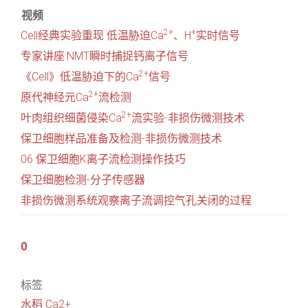
视频
2+
+
Cell经典实验重现 低温胁迫Ca
、H
实时信号
专家讲座:NMT瞬时捕捉钙离子信号
2+
《Cell》低温胁迫下的Ca
信号
2+
原代神经元Ca
流检测
2+
叶肉组织细菌侵染Ca
流实验-非损伤微测技术
保卫细胞样品准备及检测-非损伤微测技术
06 保卫细胞K离子流检测操作技巧
保卫细胞检测-分子传感器
非损伤微测系统观察离子流调控气孔关闭的过程
0
标签:
水稻
Ca2+