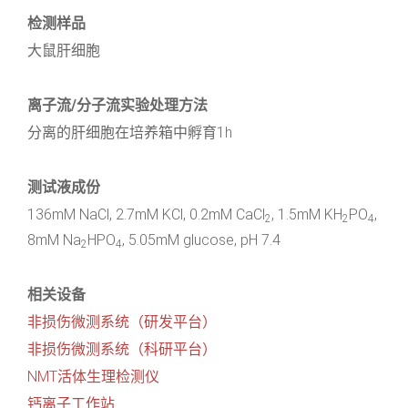
检测样品
大鼠肝细胞
离子流/分子流实验处理方法
分离的肝细胞在培养箱中孵育1h
测试液成份
136mM NaCl, 2.7mM KCl, 0.2mM CaCl
, 1.5mM KH
PO
,
2
2
4
8mM Na
HPO
, 5.05mM glucose, pH 7.4
2
4
相关设备
非损伤微测系统（研发平台）
非损伤微测系统（科研平台）
NMT活体生理检测仪
钙离子工作站