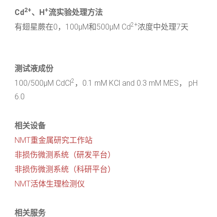
2+
+
Cd
、H
流实验处理方法
2+
有翅星蕨在0，100μM和500μM Cd
浓度中处理7天
测试液成份
2
100/500μM CdCl
，0.1 mM KCl and 0.3 mM MES， pH
6.0
相关设备
NMT重金属研究工作站
非损伤微测系统（研发平台）
非损伤微测系统（科研平台）
NMT活体生理检测仪
相关服务