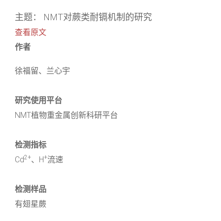
主题： NMT对蕨类耐镉机制的研究
查看原文
作者
徐福留、兰心宇
研究使用平台
NMT植物重金属创新科研平台
检测指标
2+
+
Cd
、H
流速
检测样品
有翅星蕨