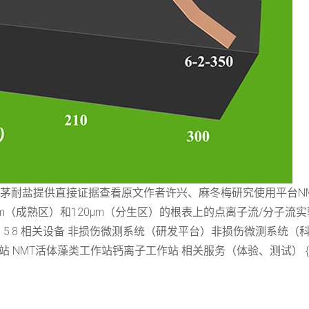
茅耐盐提供直接证据查看原文作者许兴、麻冬梅研究使用平台NMT植物
（成熟区）和120μm（分生区）的根表上的点离子流/分子流实验处理方法
M CaCl2，pH 5.8 相关设备 非损伤微测系统（研发平台）非损伤微测
MT活体藻类工作站钙离子工作站 相关服务（体验、测试） {mso-dis