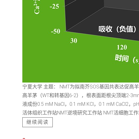
宁夏大学 主题： NMT为拟南芥SOS基因共表达促高羊
高羊茅（WT和转基因6-2），根表面距根尖顶端2-3mm
液成份0.5 mM NaCl，0.1 mM KCl，0.1 m
活体组织工作站NMT逆境研究工作站 NMT活细胞工作站 N
继续阅读