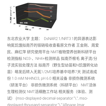
东北农业大学 主题： DsNAR2.1/NRT3.1的异源表达影
响氮饥饿拟南芥的铵硝吸收查看原文作者 王金刚、周爱
民、麻红萍 研究使用平台 NMT植物营养创新科研平台
检测指标 NO3-、NH4+检测样品 拟南芥根毛 离子流/分
子流实验处理方法 拟南芥（野生型幼苗和N饥饿转化幼
苗）萌发后转入无氮1/2MS培养基中培养7天 测试液成
份 1.0 mM NH4NO3, pH 6.0 相关设备 非损伤微测系统
（研发平台） 非损伤微测系统（科研平台） NMT活体
生理检测仪 NMT活细胞工作站 相关服务（体验、测
试） {mso-displayed-decimal-separator:"\."; mso-
displayed-thousand-separator:"\,";}@page {mar...