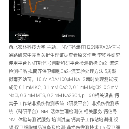
西北农林科技大学 主题： NMT钙流在H2S调控ABA信号
通路研究中充当关键生理证据查看原文作者 李积胜研究
使用平台 NMT钙信号创新科研平台检测指标 Ca2+流速
检测样品 拟南芥保卫细胞Ca2+流实验处理方法 5周龄
拟南芥幼苗，10μM ABA/100μM NaHS瞬时处理测试液
成份 0.1 mM KCl, 0.1 mM CaCl2, 0.1 mM MgCl2, 0.5 mM
NaCl, 0.3 mM MES, 0.2 mM Na2SO4, pH 6.0相关设备 钙
离子工作站非损伤微测系统（研发平台）非损伤微测系
统（科研平台）NMT活体生理检测仪 相关服务 钙信号
NMT体验与测试服务 培训讲座 钙离子工作站培训班 视
频 保卫细胞样品准备及检测-非损伤微测技术 06 保卫细