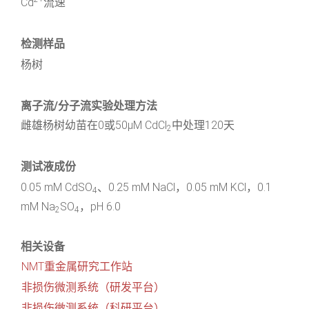
Cd
流速
检测样品
杨树
离子流/分子流实验处理方法
雌雄杨树幼苗在0或50μM CdCl
中处理120天
2
测试液成份
0.05 mM CdSO
、0.25 mM NaCl，0.05 mM KCl，0.1
4
mM Na
SO
，pH 6.0
2
4
相关设备
NMT重金属研究工作站
非损伤微测系统（研发平台）
非损伤微测系统（科研平台）