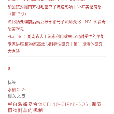
硝酸铵对拟南芥根毛铅离子流速影响丨NMT实验奇想
（第17期）
氯化钠处理前后豌豆根部铅离子流速变化丨NMT实验奇
想第26期
Plant Sci：湖南农大丨氮素利用效率与镉耐受性的平衡
专家讲座:植物氮高效与耐镉性研究｜第11期活体研究
大家谈
0
标签:
水稻
Ca2+
相关文章
蛋白激酶复合体CBL10-CIPK8-SOS1调节
植物耐盐的机制