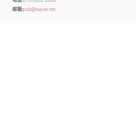
电话:
010-8262 2628
邮箱:
pub@xuyue.net
分部地址：
江苏省常州市钟楼区长江中路299号 中博创业园