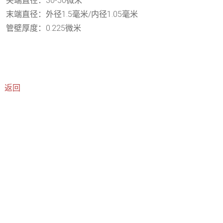
尖端直径：30-50微米
末端直径：外径1.5毫米/内径1.05毫米
管壁厚度：0.225微米
返回