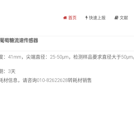
首页
快速上报
文献
用葡萄糖流速传感器
度：41mm，尖端直径：25-50μm，检测样品要求直径大于50μm
期：3天
材信息，请咨询010-82622628转耗材销售