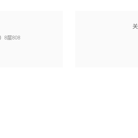
8层808
4幢126室
旭月（北京)科技有限公司© 2005-2026