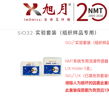
SiO32-实验套装（组织样品专用）
2-
SiO
实验套装（组织样
3
NMT系统专用流速传感器（
LIX Holder 5支；
2-
SiO
LIX（已填充到套装包
3
排除人为损坏的因素此套
此套装保质期为到货后7