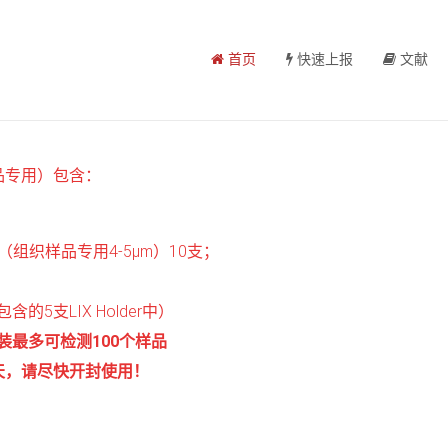
首页
快速上报
文献
品专用）包含：
组织样品专用4-5μm）10支；
含的5支LIX Holder中）
装最多可检测100个样品
天，请尽快开封使用！