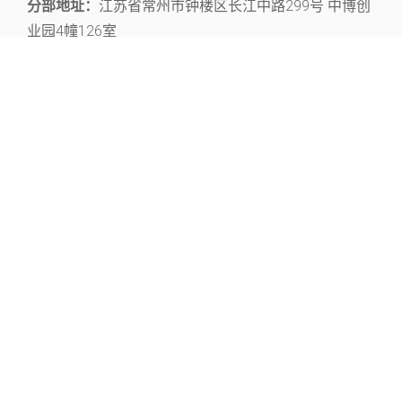
分部地址：
江苏省常州市钟楼区长江中路299号 中博创
业园4幢126室
关注官微，获取丰富的文献资源