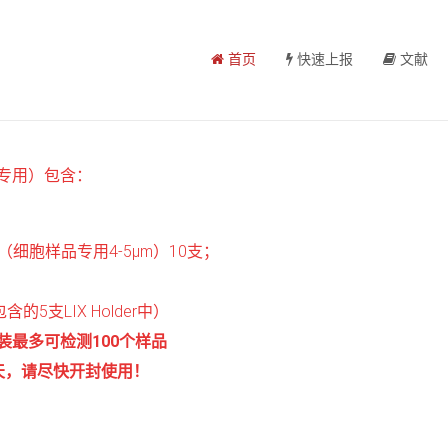
首页
快速上报
文献
专用）包含：
细胞样品专用4-5μm）10支；
的5支LIX Holder中）
装最多可检测100个样品
天，请尽快开封使用！