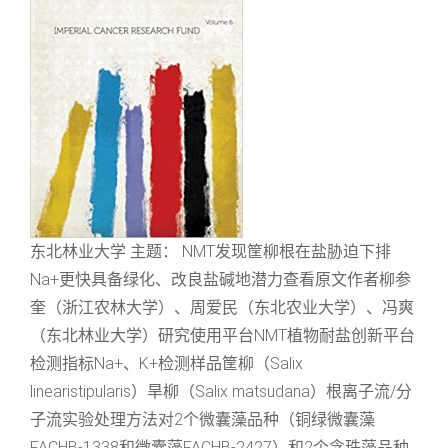
东北林业大学 主题： NMT发现筐柳根在盐胁迫下排
Na+更快具备绿化、改良盐碱地潜力查看原文作者柳参
奎（浙江农林大学）、周爱民（东北农业大学）、冯爽
（东北林业大学）研究使用平台NMT植物耐盐创新平台
检测指标Na+、K+检测样品筐柳（Salix
linearistipularis）旱柳（Salix matsudana）根离子流/分
子流实验处理方法对2个微囊藻品种（铜绿微囊藻
FACHB-1338和微囊藻FACHB-2427）和2个念珠藻品种