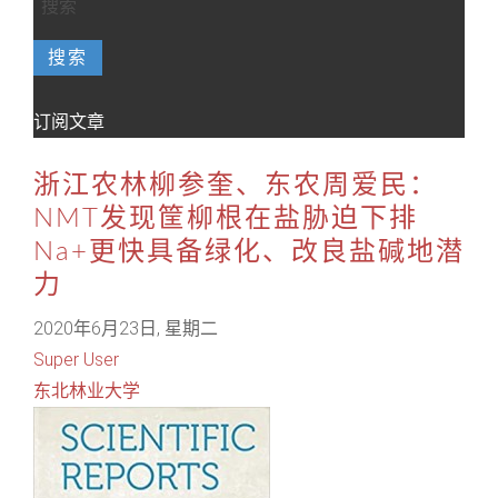
搜索
订阅文章
浙江农林柳参奎、东农周爱民：
NMT发现筐柳根在盐胁迫下排
Na+更快具备绿化、改良盐碱地潜
力
2020年6月23日, 星期二
Super User
东北林业大学