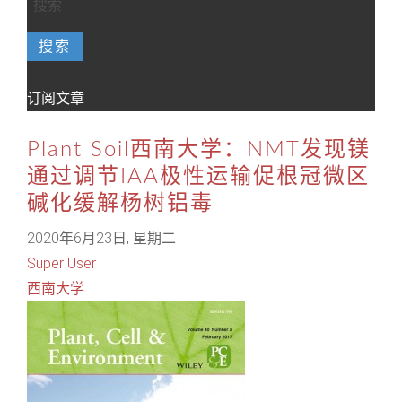
搜索
订阅文章
Plant Soil西南大学：NMT发现镁
通过调节IAA极性运输促根冠微区
碱化缓解杨树铝毒
2020年6月23日, 星期二
Super User
西南大学