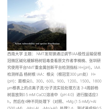
西南大学 主题： NMT发现镁通过调节IAA极性运输促根
冠微区碱化缓解杨树铝毒查看原文作者李楠楠、张圳研
究使用平台NMT重金属创新平台检测指标 H+(pH)，IAA
检测样品 杨树根 IAA：根尖（根冠至300 μm处） H+
(pH)：距根尖0、300、600、900、1200、1500、1800
μm根表上的点离子流/分子流实验处理方法 3-4周龄杨
树苗放到0.5 mM CaCl2溶液中（pH 4.0）进行酸适应3
h，然后在4种不同处理下（对照、+Mg (1.5 mM)/+Al
(500 μM)、-Mg/-Al、-Mg/+Al）处理2 d。测试液成份0.5