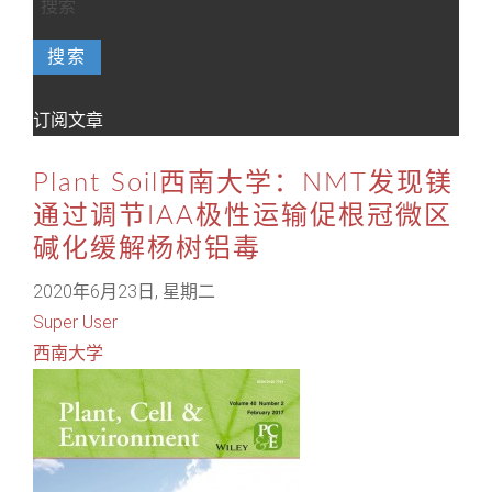
搜索
订阅文章
Plant Soil西南大学：NMT发现镁
通过调节IAA极性运输促根冠微区
碱化缓解杨树铝毒
2020年6月23日, 星期二
Super User
西南大学