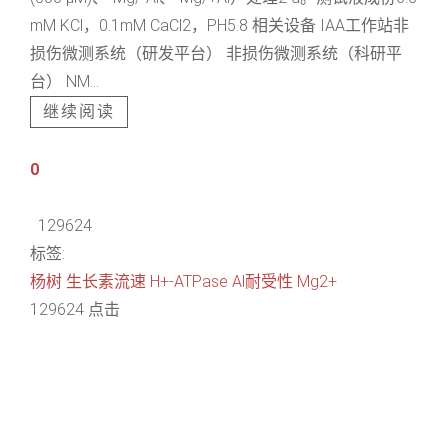
mM KCl，0.1mM CaCl2，PH5.8 相关设备 IAA工作站非
损伤微测系统（研发平台） 非损伤微测系统（科研平
台） NM...
继续阅读
0
129624
标签:
杨树
生长素流速
H+-ATPase
Al耐受性
Mg2+
129624 点击