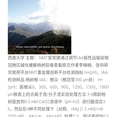
西南大学 主题： NMT发现镁通过调节IAA极性运输促根
冠微区碱化缓解杨树铝毒查看原文作者李楠楠、张圳研
究使用平台NMT重金属创新平台检测指标 H+(pH)，IAA
检测样品 杨树根 IAA：根尖（根冠至300 μm处） H+
(pH)：距根尖0、300、600、900、1200、1500、1800
μm根表上的点离子流/分子流实验处理方法 3-4周龄杨
树苗放到0.5 mM CaCl2溶液中（pH 4.0）进行酸适应3
h，然后在4种不同处理下（对照、+Mg (1.5 mM)/+Al
(500 μM)、-Mg/-Al、-Mg/+Al）处理2 d。测试液成份0.5