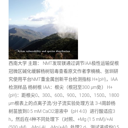
西南大学 主题： NMT发现镁通过调节IAA极性运输促根
冠微区碱化缓解杨树铝毒查看原文作者李楠楠、张圳研
究使用平台NMT重金属创新平台检测指标 H+(pH)，IAA
检测样品 杨树根 IAA：根尖（根冠至300 μm处） H+
(pH)：距根尖0、300、600、900、1200、1500、1800
μm根表上的点离子流/分子流实验处理方法 3-4周龄杨
树苗放到0.5 mM CaCl2溶液中（pH 4.0）进行酸适应3
h，然后在4种不同处理下（对照、+Mg (1.5 mM)/+Al
(500 μM)、-Mg/-Al、-Mg/+Al）处理2 d。测试液成份0.5