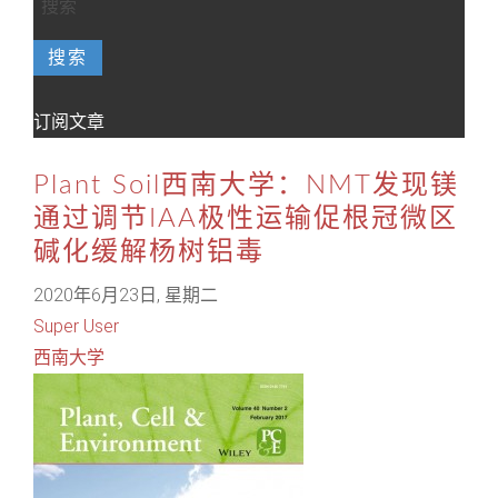
搜索
订阅文章
Plant Soil西南大学：NMT发现镁
通过调节IAA极性运输促根冠微区
碱化缓解杨树铝毒
2020年6月23日, 星期二
Super User
西南大学