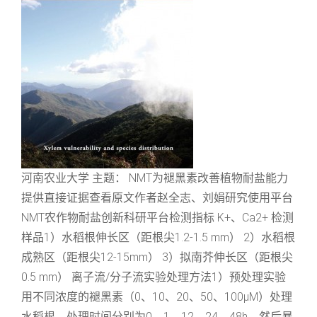
河南农业大学 主题： NMT为褪黑素改善植物耐盐能力
提供直接证据查看原文作者赵全志、刘娟研究使用平台
NMT农作物耐盐创新科研平台检测指标 K+、Ca2+ 检测
样品1）水稻根伸长区（距根尖1.2-1.5 mm） 2）水稻根
成熟区（距根尖12-15mm） 3）拟南芥伸长区（距根尖
0.5 mm） 离子流/分子流实验处理方法1）预处理实验
用不同浓度的褪黑素（0、10、20、50、100μM）处理
水稻根，处理时间分别为0、1、12、24、48h，然后暴