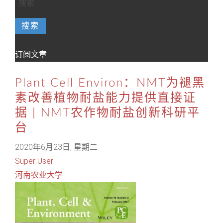
搜索
订阅文章
Plant Cell Environ：NMT为褪黑
素改善植物耐盐能力提供直接证
据 | NMT农作物耐盐创新科研平
台
2020年6月23日, 星期二
Super User
河南农业大学