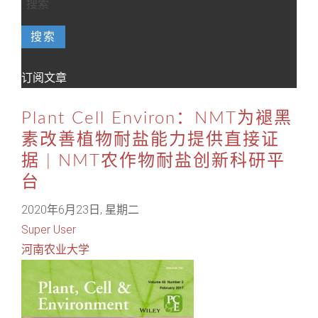
搜索
订阅文章
Plant Cell Environ：NMT为褪黑
素改善植物耐盐能力提供直接证
据 | NMT农作物耐盐创新科研平
台
2020年6月23日, 星期二
Super User
河南农业大学