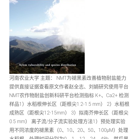
河南农业大学 主题： NMT为褪黑素改善植物耐盐能力
提供直接证据查看原文作者赵全志、刘娟研究使用平台
NMT农作物耐盐创新科研平台检测指标 K+、Ca2+ 检测
样品1）水稻根伸长区（距根尖1.2-1.5 mm） 2）水稻根
成熟区（距根尖12-15mm） 3）拟南芥伸长区（距根尖
0.5 mm） 离子流/分子流实验处理方法1）预处理实验
用不同浓度的褪黑素（0、10、20、50、100μM）处理
水稻根，处理时间分别为0、1、12、24、48h，然后暴