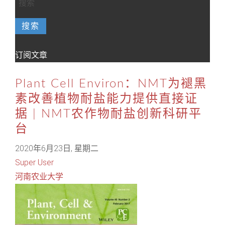
搜索
订阅文章
Plant Cell Environ：NMT为褪黑
素改善植物耐盐能力提供直接证
据 | NMT农作物耐盐创新科研平
台
2020年6月23日, 星期二
Super User
河南农业大学