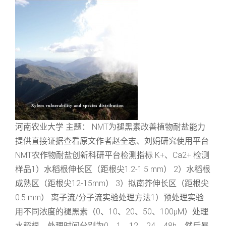
河南农业大学 主题： NMT为褪黑素改善植物耐盐能力
提供直接证据查看原文作者赵全志、刘娟研究使用平台
NMT农作物耐盐创新科研平台检测指标 K+、Ca2+ 检测
样品1）水稻根伸长区（距根尖1.2-1.5 mm） 2）水稻根
成熟区（距根尖12-15mm） 3）拟南芥伸长区（距根尖
0.5 mm） 离子流/分子流实验处理方法1）预处理实验
用不同浓度的褪黑素（0、10、20、50、100μM）处理
水稻根，处理时间分别为0、1、12、24、48h，然后暴