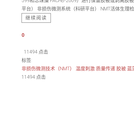
599和念珠藻 FACHB-2009）进行保留胶被或剥离胶被的处理。测
平台） 非损伤微测系统（科研平台） NMT活体生理检
继续阅读
0
11494 点击
标签:
非损伤微测技术（NMT）
温度刺激
质量传递
胶被
蓝
11494 点击