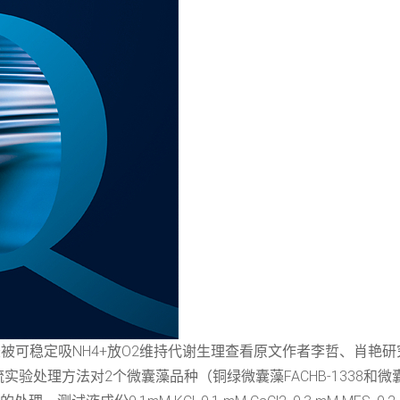
胶被可稳定吸NH4+放O2维持代谢生理查看原文作者李哲、肖艳研
处理方法对2个微囊藻品种（铜绿微囊藻FACHB-1338和微囊藻F