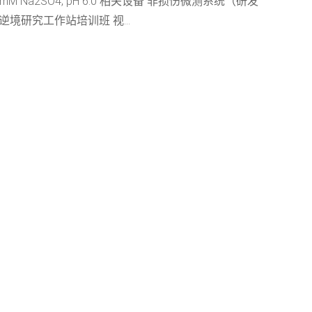
.2 mM Na2SO4, pH 6.0 相关设备 非损伤微测系统（研发
境研究工作站培训班 视...