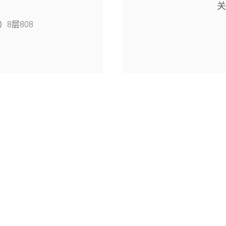
8层808
4幢126室
旭月（北京)科技有限公司© 2005-2026
京公网安备11010802047055号
京ICP备15058840号