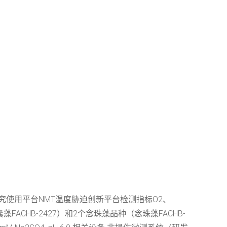
究使用平台NMT温度胁迫创新平台检测指标O2、
ACHB-2427）和2个念珠藻品种（念珠藻FACHB-