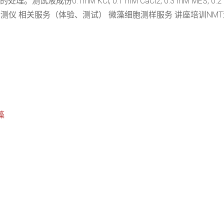
试液成份0.1mM KCl, 0.1 mM CaCl2, 0.3 mM MES, 0
测仪 相关服务（体验、测试） 微藻细胞测样服务 讲座培训NMT逆
藻