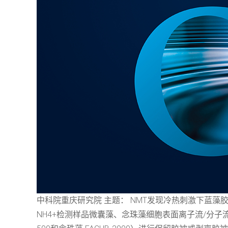
中科院重庆研究院 主题： NMT发现冷热刺激下蓝藻
NH4+检测样品微囊藻、念珠藻细胞表面离子流/分子流实验