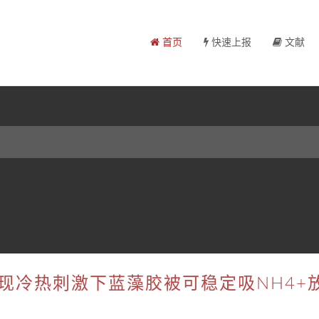
首页
快速上报
文献
现冷热刺激下蓝藻胶被可稳定吸NH4+