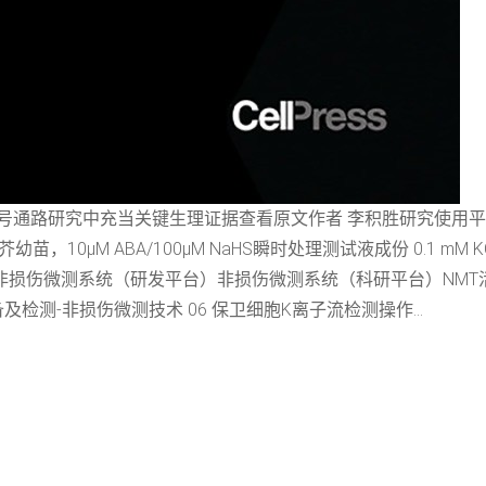
A信号通路研究中充当关键生理证据查看原文作者 李积胜研究使用平台
BA/100μM NaHS瞬时处理测试液成份 0.1 mM KCl, 0.1 mM Ca
设备 钙离子工作站非损伤微测系统（研发平台）非损伤微测系统（科研平台）
检测-非损伤微测技术 06 保卫细胞K离子流检测操作...