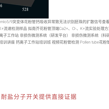
测mlo5/9突变体花粉管钙吸收异常致无法识别胚珠的扩散信号查
K+流速检测样品 拟南芥花粉管顶端Ca2+、Cl-、K+流实验处理方法 花
 MES 相关设备 钙离子工作站 非损伤微测系统（研发平台） 非损伤微测系
讲座 钙离子工作站培训班 视频花粉管检测 Pollen tube花粉
作为耐盐分子开关提供直接证据