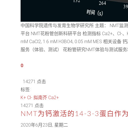
中国科学院遗传与发育生物学研究所 主题： NMT监
平台 NMT花粉管创新科研平台 检测指标 Ca2+、Cl-、
mM CaCl2, 1.6 mM H3BO4, 0.05 mM
服务（体验、测试） 花粉管研究NMT体验与测试服务培训
0
14271 点击
标签:
K+
Cl-
拟南芥
Ca2+
14271 点击
NMT为钙激活的14-3-3蛋白
2020年6月23日, 星期二