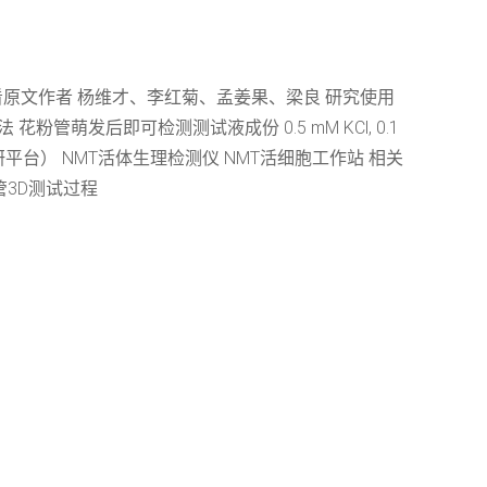
看原文作者 杨维才、李红菊、孟姜果、梁良 研究使用
粉管萌发后即可检测测试液成份 0.5 mM KCl, 0.1
统（科研平台） NMT活体生理检测仪 NMT活细胞工作站 相关
管3D测试过程