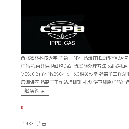
西北农林科技大学 主题： NMT钙流在H2S调控AB
样品 拟南芥保卫细胞Ca2+流实验处理方法 5周龄拟南芥幼苗，10μM A
MES, 0.2 mM Na2SO4, pH 6.0相关
培训讲座 钙离子工作站培训班 视频 保卫细胞样品准备及
继续阅读
0
14831 点击