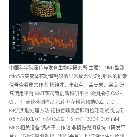
中国科学院遗传与发育生物学研究所 主题： NMT监测
mlo5/9突变体花粉管钙吸收异常致无法识别胚珠的扩散
信号查看原文作者 杨维才、李红菊、孟姜果、梁良 研
究使用平台 NMT花粉管创新科研平台 检测指标 Ca2+、
Cl-、K+流速检测样品 拟南芥花粉管顶端Ca2+、Cl-、
K+流实验处理方法 花粉管萌发后即可检测测试液成份
0.5 mM KCl, 0.1 mM CaCl2, 1.6 mM H3BO4, 0.05 mM
MES 相关设备 钙离子工作站 非损伤微测系统（研发平
台） 非损伤微测系统（科研平台） NMT活体生理检测