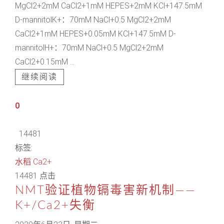
MgCl2+2mM CaCl2+1mM HEPES+2mM KCl+147.5mM
D-mannitolK+：70mM NaCl+0.5 MgCl2+2mM
CaCl2+1mM HEPES+0.05mM KCl+147.5mM D-
mannitolH+：70mM NaCl+0.5 MgCl2+2mM
CaCl2+0.15mM ...
继续阅读
0
14481
标签:
水稻
Ca2+
14481 点击
NMT验证植物镉毒害新机制——
K+/Ca2+失衡