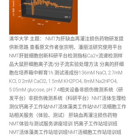
清华大学 主题： NMT为肝缺血再灌注损伤药物研发提
供新思路 查看原文作者张宗明、潘丽洁研究使用平台
NMT肝脏细胞创新科研平台检测指标Ca2+流速检测样
品大鼠肝细胞离子流/分子流实验处理方法 分离的肝细
胞在培养箱中孵育1h 测试液成份136mM NaCl, 2.7mM
KCl, 0.2mM CaCl2, 1.5mM KH2PO4, 8mM Na2HPO4,
5.05mM glucose, pH 7.4相关设备非损伤微测系统（研
发平台）非损伤微测系统（科研平台）NMT活体生理检
测仪钙离子工作站NMT活体藻类工作站NMT活细胞工作
站相关服务（体验、测试） 肝缺血再灌注损伤药物
NMT体验与测试服务讲座培训 钙离子工作站培训班
NMT活体藻类工作站培训班NMT活细胞工作站培训班