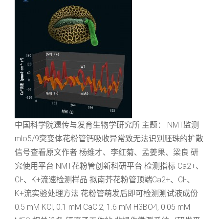
中国科学院遗传与发育生物学研究所 主题： NMT监测
mlo5/9突变体花粉管钙吸收异常致无法识别胚珠的扩散
信号查看原文作者 杨维才、李红菊、孟姜果、梁良 研
究使用平台 NMT花粉管创新科研平台 检测指标 Ca2+、
Cl-、K+流速检测样品 拟南芥花粉管顶端Ca2+、Cl-、
K+流实验处理方法 花粉管萌发后即可检测测试液成份
0.5 mM KCl, 0.1 mM CaCl2, 1.6 mM H3BO4, 0.05 mM