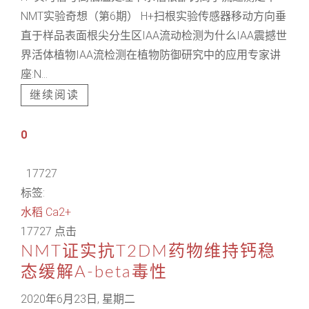
NMT实验奇想（第6期） H+扫根实验传感器移动方向垂
直于样品表面根尖分生区IAA流动检测为什么IAA震撼世
界活体植物IAA流检测在植物防御研究中的应用专家讲
座:N...
继续阅读
0
17727
标签:
水稻
Ca2+
17727 点击
NMT证实抗T2DM药物维持钙稳
态缓解A-beta毒性
2020年6月23日, 星期二