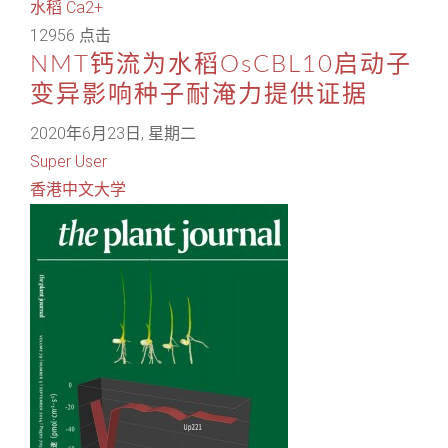
水稻
Ca2+
12956 点击
NMT钙流为水稻OsCBL10启动子
变异影响种子耐淹力提供证据
2020年6月23日, 星期二
Super User
香港中文大学