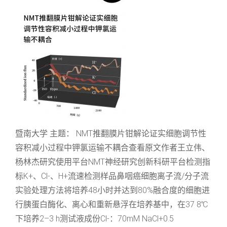
暨南大学 主题： NMT推翻膜片钳解论证实细胞调节性
容积减小过程中钾氯运输不耦合查看原文作者王立伟、
杨林杰研究使用平台NMT神经研究创新科研平台检测指
标K+、Cl-、H+流速检测样品鼻咽癌细胞离子流/分子流
实验处理方法将培养48小时并达到80%融合度的细胞进
行胰蛋白酶化、离心和重新悬浮在培养基中，在37 8℃
下培养2–3 h测试液成份Cl-：70mM NaCl+0.5