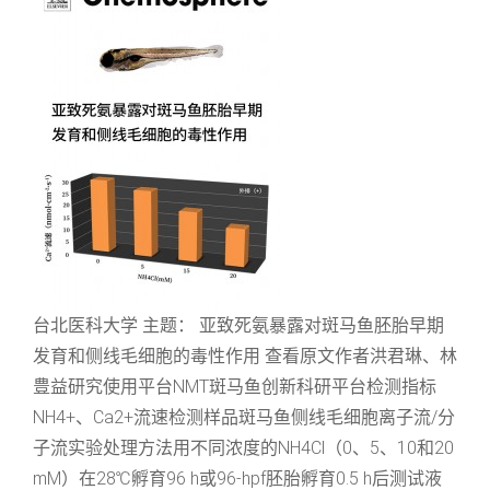
台北医科大学 主题： 亚致死氨暴露对斑马鱼胚胎早期
发育和侧线毛细胞的毒性作用 查看原文作者洪君琳、林
豊益研究使用平台NMT斑马鱼创新科研平台检测指标
NH4+、Ca2+流速检测样品斑马鱼侧线毛细胞离子流/分
子流实验处理方法用不同浓度的NH4Cl（0、5、10和20
mM）在28℃孵育96 h或96-hpf胚胎孵育0.5 h后测试液