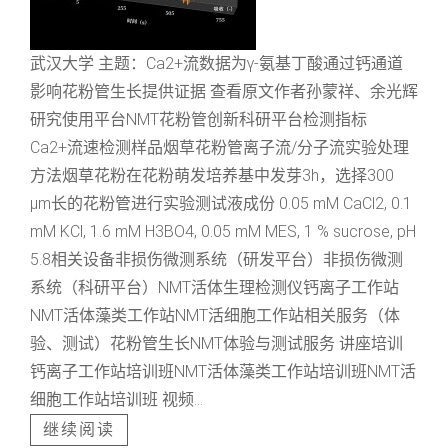
武汉大学 主题：Ca2+流数据为γ-氨基丁酸通过钙通道
影响花粉管生长提供证据 查看原文作者孙蒙祥、余光辉
研究使用平台NMT花粉管创新科研平台检测指标
Ca2+流速检测样品烟草花粉管离子流/分子流实验处理
方法烟草花粉在花粉萌发培养基中发芽3h，选择300
μm长的花粉管进行实验测试液成份 0.05 mM CaCl2, 0.1
mM KCl, 1.6 mM H3BO4, 0.05 mM MES, 1 % sucrose, pH
5.8相关设备非损伤微测系统（研发平台）非损伤微测
系统（科研平台）NMT活体生理检测仪钙离子工作站
NMT活体藻类工作站NMT活细胞工作站相关服务（体
验、测试）花粉管生长NMT体验与测试服务 讲座培训
钙离子工作站培训班NMT活体藻类工作站培训班NMT活
细胞工作站培训班 视频...
继续阅读