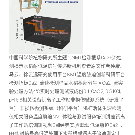
中国科学院植物研究所主题：NMT检测根系Ca2+流检
测揭示水稻耐低温信号传递新机制查看原文作者种康、
马云、徐云远研究使用平台NMT温度胁迫创新科研平台
检测指标Ca2+流速检测样品水稻根部分生区Ca2+流实
验处理方法4℃实时处理测试液成份0.1 CaCl2, 0.5 KCl,
pH 5.8相关设备钙离子工作站非损伤微测系统（研发平
台） 非损伤微测系统（科研平台）NMT活体生理检测
仪相关服务温度胁迫NMT体验与测试服务培训讲座钙离
子工作站培训班视频Cell经典实验重现 低温胁迫Ca2+、
H+实时信号高低温处理下水稻根部钙离子流速测定丨