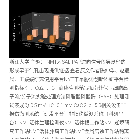
浙江大学 主题： NMT为SAL-PAP逆向信号传导途径的
形成早于气孔出现提供证据 查看原文作者陈仲华、赵晨
晨、王媛媛研究使用平台NMT干旱胁迫创新科研平台检
测指标K+、Ca2+、Cl−流速检测样品拟南芥保卫细胞离
子流/分子流实验处理方法磷脂酸磷酸酶（PAP）处理测
试液成份 0.5 mM KCl, 0.1 mM CaCl2, pH5.8相关设备非
损伤微测系统（研发平台）非损伤微测系统（科研平
台）NMT活体生理检测仪NMT活体根工作站NMT逆境研
究工作站NMT活体肿瘤工作站NMT金属腐蚀工作站钙离