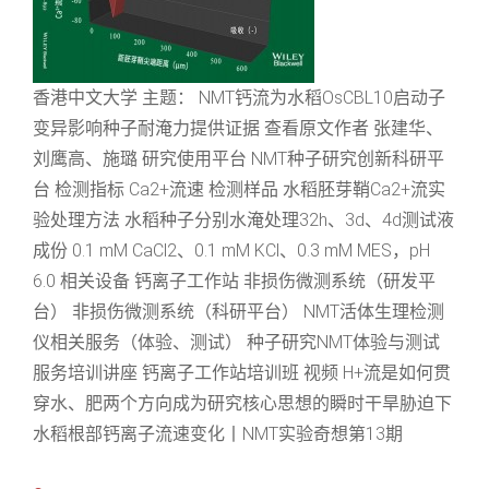
香港中文大学 主题： NMT钙流为水稻OsCBL10启动子
变异影响种子耐淹力提供证据 查看原文作者 张建华、
刘鹰高、施璐 研究使用平台 NMT种子研究创新科研平
台 检测指标 Ca2+流速 检测样品 水稻胚芽鞘Ca2+流实
验处理方法 水稻种子分别水淹处理32h、3d、4d测试液
成份 0.1 mM CaCl2、0.1 mM KCl、0.3 mM MES，pH
6.0 相关设备 钙离子工作站 非损伤微测系统（研发平
台） 非损伤微测系统（科研平台） NMT活体生理检测
仪相关服务（体验、测试） 种子研究NMT体验与测试
服务培训讲座 钙离子工作站培训班 视频 H+流是如何贯
穿水、肥两个方向成为研究核心思想的瞬时干旱胁迫下
水稻根部钙离子流速变化丨NMT实验奇想第13期