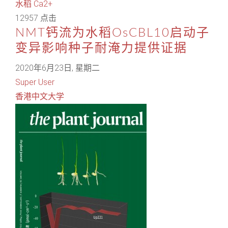
水稻
Ca2+
12957 点击
NMT钙流为水稻OsCBL10启动子
变异影响种子耐淹力提供证据
2020年6月23日, 星期二
Super User
香港中文大学