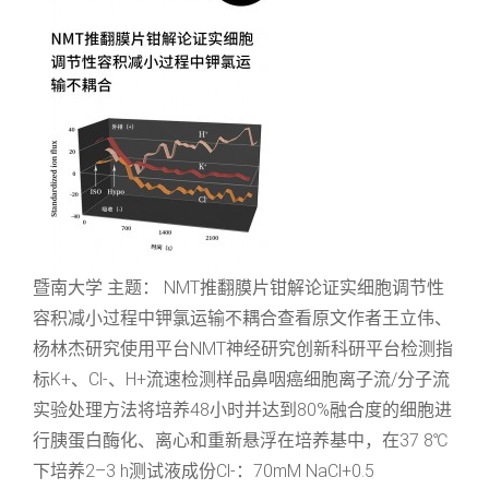
暨南大学 主题： NMT推翻膜片钳解论证实细胞调节性
容积减小过程中钾氯运输不耦合查看原文作者王立伟、
杨林杰研究使用平台NMT神经研究创新科研平台检测指
标K+、Cl-、H+流速检测样品鼻咽癌细胞离子流/分子流
实验处理方法将培养48小时并达到80%融合度的细胞进
行胰蛋白酶化、离心和重新悬浮在培养基中，在37 8℃
下培养2–3 h测试液成份Cl-：70mM NaCl+0.5