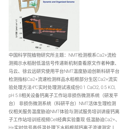
中国科学院植物研究所主题：NMT检测根系Ca2+流检
测揭示水稻耐低温信号传递新机制查看原文作者种康、
马云、徐云远研究使用平台NMT温度胁迫创新科研平台
检测指标Ca2+流速检测样品水稻根部分生区Ca2+流实
验处理方法4℃实时处理测试液成份0.1 CaCl2, 0.5 KCl,
pH 5.8相关设备钙离子工作站非损伤微测系统（研发平
台） 非损伤微测系统（科研平台）NMT活体生理检测
仪相关服务温度胁迫NMT体验与测试服务培训讲座钙离
子工作站培训班视频Cell经典实验重现 低温胁迫Ca2+、
H+实时信号高低温处理下水稻根部钙离子流速测定丨