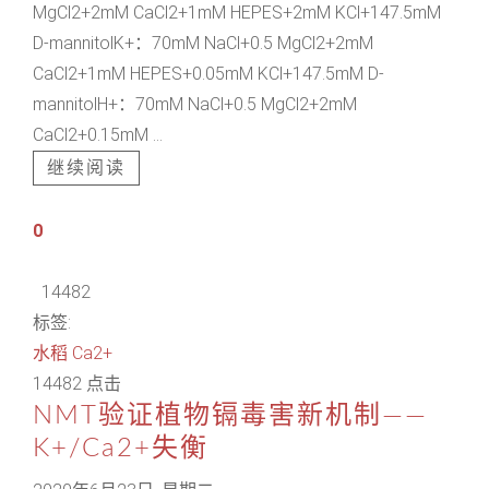
MgCl2+2mM CaCl2+1mM HEPES+2mM KCl+147.5mM
D-mannitolK+：70mM NaCl+0.5 MgCl2+2mM
CaCl2+1mM HEPES+0.05mM KCl+147.5mM D-
mannitolH+：70mM NaCl+0.5 MgCl2+2mM
CaCl2+0.15mM ...
继续阅读
0
14482
标签:
水稻
Ca2+
14482 点击
NMT验证植物镉毒害新机制——
K+/Ca2+失衡