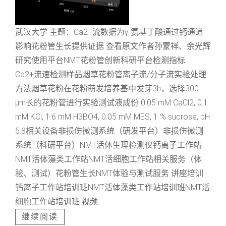
武汉大学 主题：Ca2+流数据为γ-氨基丁酸通过钙通道
影响花粉管生长提供证据 查看原文作者孙蒙祥、余光辉
研究使用平台NMT花粉管创新科研平台检测指标
Ca2+流速检测样品烟草花粉管离子流/分子流实验处理
方法烟草花粉在花粉萌发培养基中发芽3h，选择300
μm长的花粉管进行实验测试液成份 0.05 mM CaCl2, 0.1
mM KCl, 1.6 mM H3BO4, 0.05 mM MES, 1 % sucrose, pH
5.8相关设备非损伤微测系统（研发平台）非损伤微测
系统（科研平台）NMT活体生理检测仪钙离子工作站
NMT活体藻类工作站NMT活细胞工作站相关服务（体
验、测试）花粉管生长NMT体验与测试服务 讲座培训
钙离子工作站培训班NMT活体藻类工作站培训班NMT活
细胞工作站培训班 视频...
继续阅读