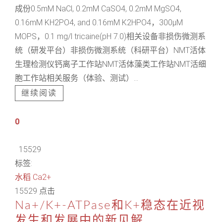
成份0.5mM NaCl, 0.2mM CaSO4, 0.2mM MgSO4,
0.16mM KH2PO4, and 0.16mM K2HPO4，300μM
MOPS，0.1 mg/l tricaine(pH 7.0)相关设备非损伤微测系
统（研发平台）非损伤微测系统（科研平台）NMT活体
生理检测仪钙离子工作站NMT活体藻类工作站NMT活细
胞工作站相关服务（体验、测试）...
继续阅读
0
15529
标签:
水稻
Ca2+
15529 点击
Na+/K+-ATPase和K+稳态在近视
发生和发展中的新见解