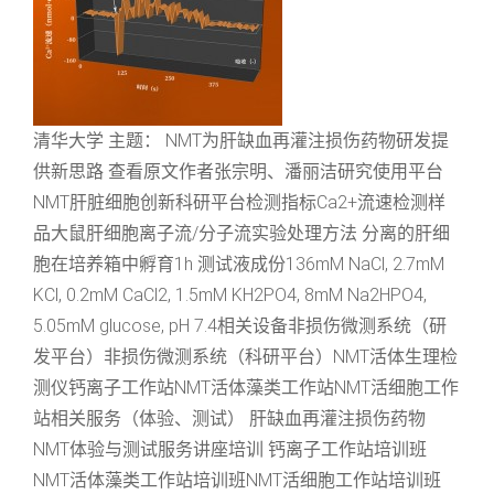
清华大学 主题： NMT为肝缺血再灌注损伤药物研发提
供新思路 查看原文作者张宗明、潘丽洁研究使用平台
NMT肝脏细胞创新科研平台检测指标Ca2+流速检测样
品大鼠肝细胞离子流/分子流实验处理方法 分离的肝细
胞在培养箱中孵育1h 测试液成份136mM NaCl, 2.7mM
KCl, 0.2mM CaCl2, 1.5mM KH2PO4, 8mM Na2HPO4,
5.05mM glucose, pH 7.4相关设备非损伤微测系统（研
发平台）非损伤微测系统（科研平台）NMT活体生理检
测仪钙离子工作站NMT活体藻类工作站NMT活细胞工作
站相关服务（体验、测试） 肝缺血再灌注损伤药物
NMT体验与测试服务讲座培训 钙离子工作站培训班
NMT活体藻类工作站培训班NMT活细胞工作站培训班