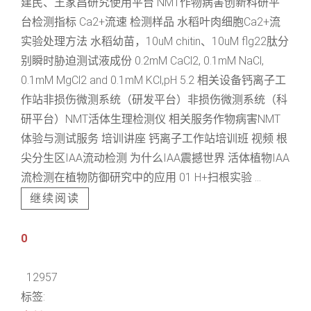
建民、王家昌研究使用平台 NMT作物病害创新科研平
台检测指标 Ca2+流速 检测样品 水稻叶肉细胞Ca2+流
实验处理方法 水稻幼苗，10uM chitin、10uM flg22肽分
别瞬时胁迫测试液成份 0.2mM CaCl2, 0.1mM NaCl,
0.1mM MgCl2 and 0.1mM KCl,pH 5.2 相关设备钙离子工
作站非损伤微测系统（研发平台）非损伤微测系统（科
研平台）NMT活体生理检测仪 相关服务作物病害NMT
体验与测试服务 培训讲座 钙离子工作站培训班 视频 根
尖分生区IAA流动检测 为什么IAA震撼世界 活体植物IAA
流检测在植物防御研究中的应用 01 H+扫根实验 ...
继续阅读
0
12957
标签: