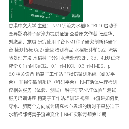
香港中文大学 主题： NMT钙流为水稻OsCBL10启动子
变异影响种子耐淹力提供证据 查看原文作者 张建华、
刘鹰高、施璐 研究使用平台 NMT种子研究创新科研平
台 检测指标 Ca2+流速 检测样品 水稻胚芽鞘Ca2+流实
验处理方法 水稻种子分别水淹处理32h、3d、4d测试液
成份 0.1 mM CaCl2、0.1 mM KCl、0.3 mM MES，pH
6.0 相关设备 钙离子工作站 非损伤微测系统（研发平
台） 非损伤微测系统（科研平台） NMT活体生理检测
仪相关服务（体验、测试） 种子研究NMT体验与测试
服务培训讲座 钙离子工作站培训班 视频 H+流是如何贯
穿水、肥两个方向成为研究核心思想的瞬时干旱胁迫下
水稻根部钙离子流速变化丨NMT实验奇想第13期