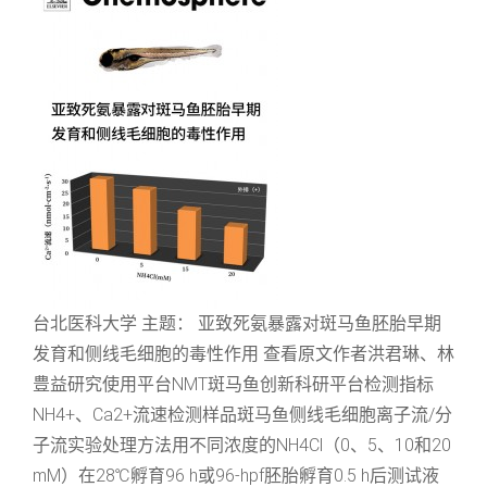
台北医科大学 主题： 亚致死氨暴露对斑马鱼胚胎早期
发育和侧线毛细胞的毒性作用 查看原文作者洪君琳、林
豊益研究使用平台NMT斑马鱼创新科研平台检测指标
NH4+、Ca2+流速检测样品斑马鱼侧线毛细胞离子流/分
子流实验处理方法用不同浓度的NH4Cl（0、5、10和20
mM）在28℃孵育96 h或96-hpf胚胎孵育0.5 h后测试液