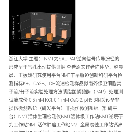
浙江大学 主题： NMT为SAL-PAP逆向信号传导途径的
形成早于气孔出现提供证据 查看原文作者陈仲华、赵晨
晨、王媛媛研究使用平台NMT干旱胁迫创新科研平台检
测指标K+、Ca2+、Cl−流速检测样品拟南芥保卫细胞离
子流/分子流实验处理方法磷脂酸磷酸酶（PAP）处理测
试液成份 0.5 mM KCl, 0.1 mM CaCl2, pH5.8相关设备非
损伤微测系统（研发平台）非损伤微测系统（科研平
台）NMT活体生理检测仪NMT活体根工作站NMT逆境研
究工作站NMT活体肿瘤工作站NMT金属腐蚀工作站钙离