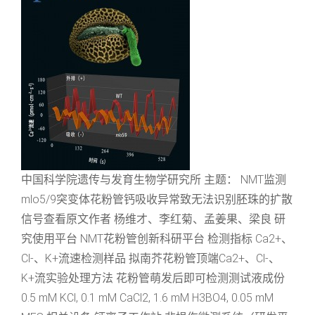
中国科学院遗传与发育生物学研究所 主题： NMT监测
mlo5/9突变体花粉管钙吸收异常致无法识别胚珠的扩散
信号查看原文作者 杨维才、李红菊、孟姜果、梁良 研
究使用平台 NMT花粉管创新科研平台 检测指标 Ca2+、
Cl-、K+流速检测样品 拟南芥花粉管顶端Ca2+、Cl-、
K+流实验处理方法 花粉管萌发后即可检测测试液成份
0.5 mM KCl, 0.1 mM CaCl2, 1.6 mM H3BO4, 0.05 mM