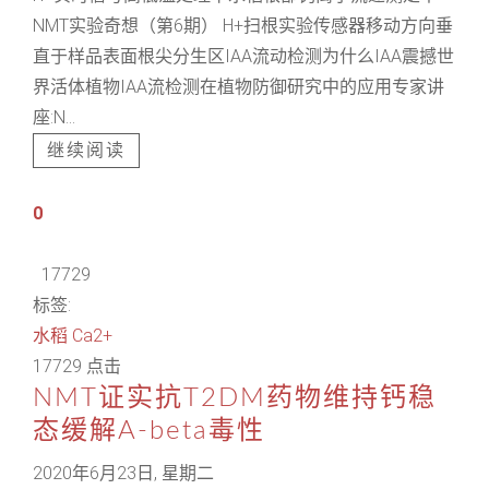
NMT实验奇想（第6期） H+扫根实验传感器移动方向垂
直于样品表面根尖分生区IAA流动检测为什么IAA震撼世
界活体植物IAA流检测在植物防御研究中的应用专家讲
座:N...
继续阅读
0
17729
标签:
水稻
Ca2+
17729 点击
NMT证实抗T2DM药物维持钙稳
态缓解A-beta毒性
2020年6月23日, 星期二