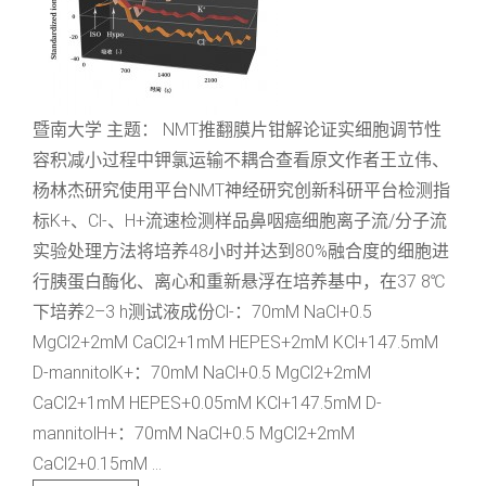
暨南大学 主题： NMT推翻膜片钳解论证实细胞调节性
容积减小过程中钾氯运输不耦合查看原文作者王立伟、
杨林杰研究使用平台NMT神经研究创新科研平台检测指
标K+、Cl-、H+流速检测样品鼻咽癌细胞离子流/分子流
实验处理方法将培养48小时并达到80%融合度的细胞进
行胰蛋白酶化、离心和重新悬浮在培养基中，在37 8℃
下培养2–3 h测试液成份Cl-：70mM NaCl+0.5
MgCl2+2mM CaCl2+1mM HEPES+2mM KCl+147.5mM
D-mannitolK+：70mM NaCl+0.5 MgCl2+2mM
CaCl2+1mM HEPES+0.05mM KCl+147.5mM D-
mannitolH+：70mM NaCl+0.5 MgCl2+2mM
CaCl2+0.15mM ...