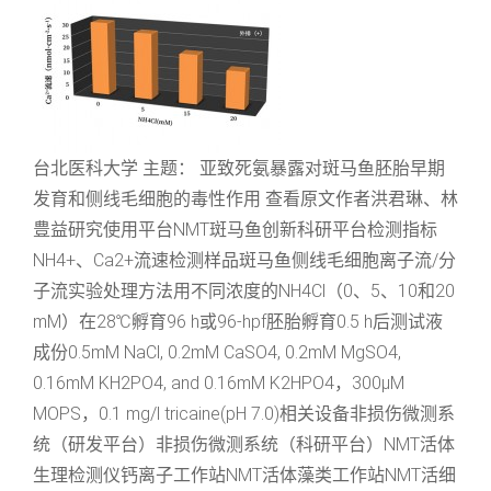
台北医科大学 主题： 亚致死氨暴露对斑马鱼胚胎早期
发育和侧线毛细胞的毒性作用 查看原文作者洪君琳、林
豊益研究使用平台NMT斑马鱼创新科研平台检测指标
NH4+、Ca2+流速检测样品斑马鱼侧线毛细胞离子流/分
子流实验处理方法用不同浓度的NH4Cl（0、5、10和20
mM）在28℃孵育96 h或96-hpf胚胎孵育0.5 h后测试液
成份0.5mM NaCl, 0.2mM CaSO4, 0.2mM MgSO4,
0.16mM KH2PO4, and 0.16mM K2HPO4，300μM
MOPS，0.1 mg/l tricaine(pH 7.0)相关设备非损伤微测系
统（研发平台）非损伤微测系统（科研平台）NMT活体
生理检测仪钙离子工作站NMT活体藻类工作站NMT活细