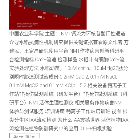
中国农业科学院 主题： NMT钙流为环核苷酸门控通道
介导水稻抗病性机制研究提供关键证据查看原文作者 万
建民、王家昌研究使用平台 NMT作物病害创新科研平
台检测指标 Ca2+流速 检测样品 水稻叶肉细胞Ca2+流
实验处理方法 水稻幼苗，10uM chitin、10uM flg22肽分
别瞬时胁迫测试液成份 0.2mM CaCl2, 0.1mM NaCl,
0.1mM MgCl2 and 0.1mM KCl,pH 5.2 相关设备钙离子工
作站非损伤微测系统（研发平台）非损伤微测系统（科
研平台）NMT活体生理检测仪 相关服务作物病害NMT
体验与测试服务 培训讲座 钙离子工作站培训班 视频 根
尖分生区IAA流动检测 为什么IAA震撼世界 活体植物IAA
流检测在植物防御研究中的应用 01 H+扫根实验 ...