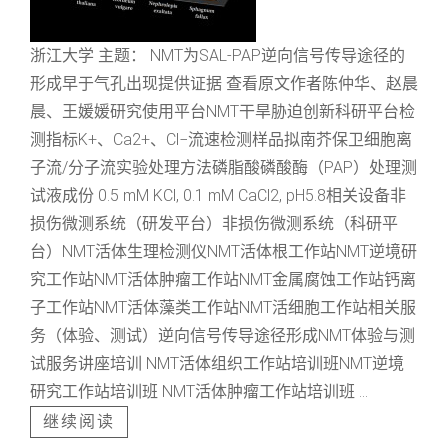
浙江大学 主题： NMT为SAL-PAP逆向信号传导途径的
形成早于气孔出现提供证据 查看原文作者陈仲华、赵晨
晨、王媛媛研究使用平台NMT干旱胁迫创新科研平台检
测指标K+、Ca2+、Cl−流速检测样品拟南芥保卫细胞离
子流/分子流实验处理方法磷脂酸磷酸酶（PAP）处理测
试液成份 0.5 mM KCl, 0.1 mM CaCl2, pH5.8相关设备非
损伤微测系统（研发平台）非损伤微测系统（科研平
台）NMT活体生理检测仪NMT活体根工作站NMT逆境研
究工作站NMT活体肿瘤工作站NMT金属腐蚀工作站钙离
子工作站NMT活体藻类工作站NMT活细胞工作站相关服
务（体验、测试）逆向信号传导途径形成NMT体验与测
试服务讲座培训 NMT活体组织工作站培训班NMT逆境
研究工作站培训班 NMT活体肿瘤工作站培训班 ...
继续阅读