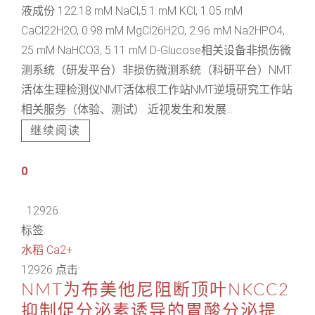
液成份 122.18 mM NaCl,5.1 mM KCl, 1.05 mM
CaCl22H2O, 0.98 mM MgCl26H2O, 2.96 mM Na2HPO4,
25 mM NaHCO3, 5.11 mM D-Glucose相关设备非损伤微
测系统（研发平台）非损伤微测系统（科研平台）NMT
活体生理检测仪NMT活体根工作站NMT逆境研究工作站
相关服务（体验、测试） 近视发生和发展...
继续阅读
0
12926
标签:
水稻
Ca2+
12926 点击
NMT为布美他尼阻断顶叶NKCC2
抑制促分泌素诱导的胃酸分泌提