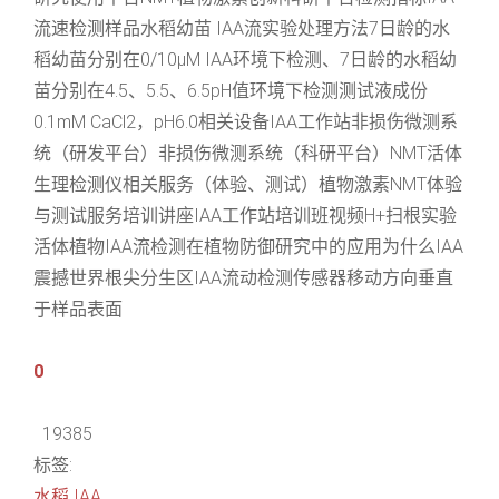
流速检测样品水稻幼苗 IAA流实验处理方法7日龄的水
稻幼苗分别在0/10μM IAA环境下检测、7日龄的水稻幼
苗分别在4.5、5.5、6.5pH值环境下检测测试液成份
0.1mM CaCl2，pH6.0相关设备IAA工作站非损伤微测系
统（研发平台）非损伤微测系统（科研平台）NMT活体
生理检测仪相关服务（体验、测试）植物激素NMT体验
与测试服务培训讲座IAA工作站培训班视频H+扫根实验
活体植物IAA流检测在植物防御研究中的应用为什么IAA
震撼世界根尖分生区IAA流动检测传感器移动方向垂直
于样品表面
0
19385
标签:
水稻
IAA