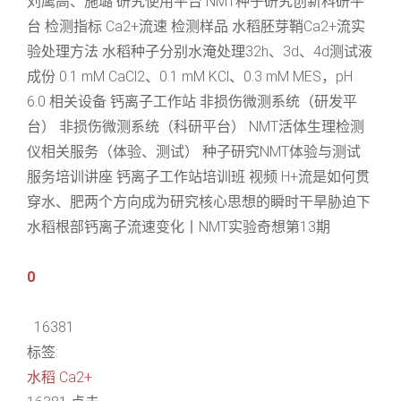
刘鹰高、施璐 研究使用平台 NMT种子研究创新科研平
台 检测指标 Ca2+流速 检测样品 水稻胚芽鞘Ca2+流实
验处理方法 水稻种子分别水淹处理32h、3d、4d测试液
成份 0.1 mM CaCl2、0.1 mM KCl、0.3 mM MES，pH
6.0 相关设备 钙离子工作站 非损伤微测系统（研发平
台） 非损伤微测系统（科研平台） NMT活体生理检测
仪相关服务（体验、测试） 种子研究NMT体验与测试
服务培训讲座 钙离子工作站培训班 视频 H+流是如何贯
穿水、肥两个方向成为研究核心思想的瞬时干旱胁迫下
水稻根部钙离子流速变化丨NMT实验奇想第13期
0
16381
标签:
水稻
Ca2+