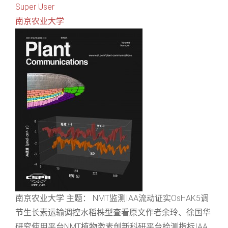
Super User
南京农业大学
南京农业大学 主题： NMT监测IAA流动证实OsHAK5调
节生长素运输调控水稻株型查看原文作者余玲、徐国华
研究使用平台NMT植物激素创新科研平台检测指标IAA