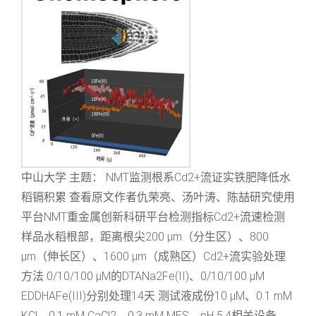
中山大学 主题： NMT监测根系Cd2+流证实铁肥降低水
稻镉积累 查看原文作者仇荣亮、汤叶涛、陈喆研究使用
平台NMT重金属创新科研平台检测指标Cd2+流速检测
样品水稻根部，距离根尖200 μm（分生区）、800
μm（伸长区）、1600 μm（成熟区）Cd2+流实验处理
方法 0/10/100 μM的DTANa2Fe(II)、0/10/100 μM
EDDHAFe(III)分别处理14天 测试液成份10 μM、0.1 mM
KCl、0.1 mM CaCl2、0.3 mM MES，pH 5.4相关设备