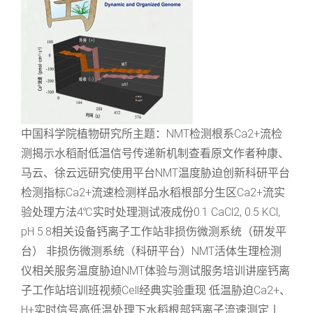
中国科学院植物研究所主题：NMT检测根系Ca2+流检
测揭示水稻耐低温信号传递新机制查看原文作者种康、
马云、徐云远研究使用平台NMT温度胁迫创新科研平台
检测指标Ca2+流速检测样品水稻根部分生区Ca2+流实
验处理方法4℃实时处理测试液成份0.1 CaCl2, 0.5 KCl,
pH 5.8相关设备钙离子工作站非损伤微测系统（研发平
台） 非损伤微测系统（科研平台）NMT活体生理检测
仪相关服务温度胁迫NMT体验与测试服务培训讲座钙离
子工作站培训班视频Cell经典实验重现 低温胁迫Ca2+、
H+实时信号高低温处理下水稻根部钙离子流速测定丨