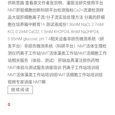
供新思路 查看原文作者张宗明、潘丽洁研究使用平台
NMT肝脏细胞创新科研平台检测指标Ca2+流速检测样
品大鼠肝细胞离子流/分子流实验处理方法 分离的肝细
胞在培养箱中孵育1h 测试液成份136mM NaCl, 2.7mM
KCl, 0.2mM CaCl2, 1.5mM KH2PO4, 8mM Na2HPO4,
5.05mM glucose, pH 7.4相关设备非损伤微测系统（研
发平台）非损伤微测系统（科研平台）NMT活体生理检
测仪钙离子工作站NMT活体藻类工作站NMT活细胞工作
站相关服务（体验、测试） 肝缺血再灌注损伤药物
NMT体验与测试服务讲座培训 钙离子工作站培训班
NMT活体藻类工作站培训班NMT活细胞工作站培训班
视频专家讲座:NMT瞬...
继续阅读
0