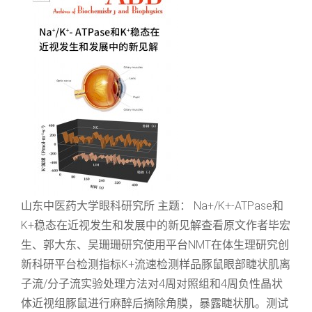
山东中医药大学眼科研究所 主题： Na+/K+-ATPase和
K+稳态在近视发生和发展中的新见解查看原文作者毕宏
生、郭大东、吴珊珊研究使用平台NMT在体生理研究创
新科研平台检测指标K+流速检测样品豚鼠眼部睫状肌离
子流/分子流实验处理方法对4周对照组和4周负性晶状
体近视组豚鼠进行麻醉后摘除角膜，暴露睫状肌。测试