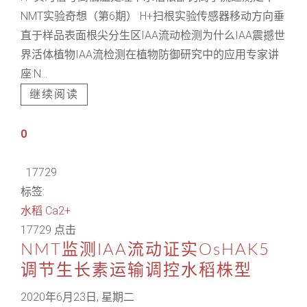
NMT实验奇想（第6期） H+扫根实验传感器移动方向垂
直于样品表面根尖分生区IAA流动检测为什么IAA震撼世
界活体植物IAA流检测在植物防御研究中的应用专家讲
座:N...
继续阅读
0
17729
标签:
水稻
Ca2+
17729 点击
NMT监测IAA流动证实OsHAK5
调节生长素运输调控水稻株型
2020年6月23日, 星期二