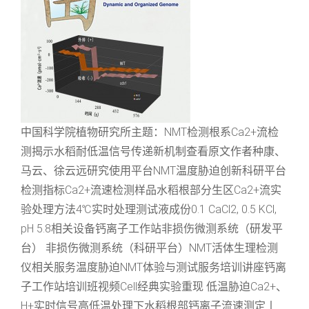
中国科学院植物研究所主题：NMT检测根系Ca2+流检
测揭示水稻耐低温信号传递新机制查看原文作者种康、
马云、徐云远研究使用平台NMT温度胁迫创新科研平台
检测指标Ca2+流速检测样品水稻根部分生区Ca2+流实
验处理方法4℃实时处理测试液成份0.1 CaCl2, 0.5 KCl,
pH 5.8相关设备钙离子工作站非损伤微测系统（研发平
台） 非损伤微测系统（科研平台）NMT活体生理检测
仪相关服务温度胁迫NMT体验与测试服务培训讲座钙离
子工作站培训班视频Cell经典实验重现 低温胁迫Ca2+、
H+实时信号高低温处理下水稻根部钙离子流速测定丨