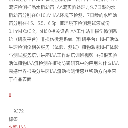
流速检测样品水稻幼苗 IAA流实验处理方法7日龄的水
稻幼苗分别在0/10μM IAA环境下检测、7日龄的水稻幼
苗分别在4.5、5.5、6.5pH值环境下检测测试液成份
0.1mM CaCl2，pH6.0相关设备IAA工作站非损伤微测系
统（研发平台）非损伤微测系统（科研平台）NMT活体
生理检测仪相关服务（体验、测试）植物激素NMT体验
与测试服务培训讲座IAA工作站培训班视频H+扫根实验
活体植物IAA流检测在植物防御研究中的应用为什么IAA
震撼世界根尖分生区IAA流动检测传感器移动方向垂直
于样品表面
0
19372
标签:
水稻
IAA