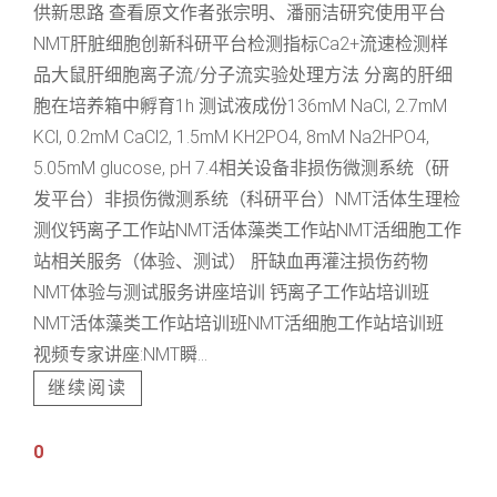
供新思路 查看原文作者张宗明、潘丽洁研究使用平台
NMT肝脏细胞创新科研平台检测指标Ca2+流速检测样
品大鼠肝细胞离子流/分子流实验处理方法 分离的肝细
胞在培养箱中孵育1h 测试液成份136mM NaCl, 2.7mM
KCl, 0.2mM CaCl2, 1.5mM KH2PO4, 8mM Na2HPO4,
5.05mM glucose, pH 7.4相关设备非损伤微测系统（研
发平台）非损伤微测系统（科研平台）NMT活体生理检
测仪钙离子工作站NMT活体藻类工作站NMT活细胞工作
站相关服务（体验、测试） 肝缺血再灌注损伤药物
NMT体验与测试服务讲座培训 钙离子工作站培训班
NMT活体藻类工作站培训班NMT活细胞工作站培训班
视频专家讲座:NMT瞬...
继续阅读
0