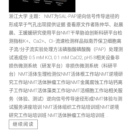
浙江大学 主题： NMT为SAL-PAP逆向信号传导途径的
形成早于气孔出现提供证据 查看原文作者陈仲华、赵晨
晨、王媛媛研究使用平台NMT干旱胁迫创新科研平台检
测指标K+、Ca2+、Cl−流速检测样品拟南芥保卫细胞离
子流/分子流实验处理方法磷脂酸磷酸酶（PAP）处理测
试液成份 0.5 mM KCl, 0.1 mM CaCl2, pH5.8相关设备非
损伤微测系统（研发平台）非损伤微测系统（科研平
台）NMT活体生理检测仪NMT活体根工作站NMT逆境研
究工作站NMT活体肿瘤工作站NMT金属腐蚀工作站钙离
子工作站NMT活体藻类工作站NMT活细胞工作站相关服
务（体验、测试）逆向信号传导途径形成NMT体验与测
试服务讲座培训 NMT活体组织工作站培训班NMT逆境
研究工作站培训班 NMT活体肿瘤工作站培训班 ...
继续阅读