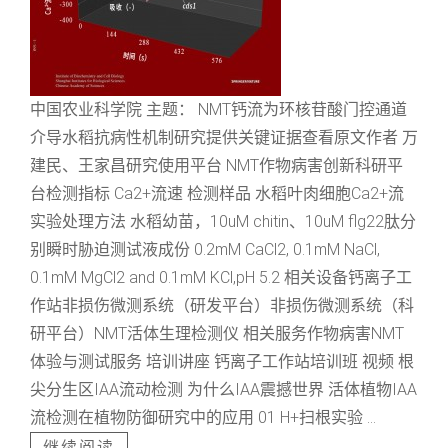
中国农业科学院 主题： NMT钙流为环核苷酸门控通道
介导水稻抗病性机制研究提供关键证据查看原文作者 万
建民、王家昌研究使用平台 NMT作物病害创新科研平
台检测指标 Ca2+流速 检测样品 水稻叶肉细胞Ca2+流
实验处理方法 水稻幼苗，10uM chitin、10uM flg22肽分
别瞬时胁迫测试液成份 0.2mM CaCl2, 0.1mM NaCl,
0.1mM MgCl2 and 0.1mM KCl,pH 5.2 相关设备钙离子工
作站非损伤微测系统（研发平台）非损伤微测系统（科
研平台）NMT活体生理检测仪 相关服务作物病害NMT
体验与测试服务 培训讲座 钙离子工作站培训班 视频 根
尖分生区IAA流动检测 为什么IAA震撼世界 活体植物IAA
流检测在植物防御研究中的应用 01 H+扫根实验 ...