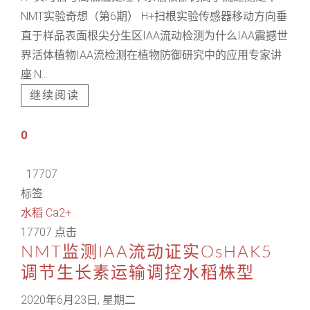
NMT实验奇想（第6期） H+扫根实验传感器移动方向垂
直于样品表面根尖分生区IAA流动检测为什么IAA震撼世
界活体植物IAA流检测在植物防御研究中的应用专家讲
座:N...
继续阅读
0
17707
标签:
水稻
Ca2+
17707 点击
NMT监测IAA流动证实OsHAK5
调节生长素运输调控水稻株型
2020年6月23日, 星期二