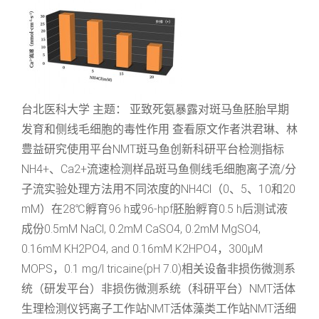
台北医科大学 主题： 亚致死氨暴露对斑马鱼胚胎早期
发育和侧线毛细胞的毒性作用 查看原文作者洪君琳、林
豊益研究使用平台NMT斑马鱼创新科研平台检测指标
NH4+、Ca2+流速检测样品斑马鱼侧线毛细胞离子流/分
子流实验处理方法用不同浓度的NH4Cl（0、5、10和20
mM）在28℃孵育96 h或96-hpf胚胎孵育0.5 h后测试液
成份0.5mM NaCl, 0.2mM CaSO4, 0.2mM MgSO4,
0.16mM KH2PO4, and 0.16mM K2HPO4，300μM
MOPS，0.1 mg/l tricaine(pH 7.0)相关设备非损伤微测系
统（研发平台）非损伤微测系统（科研平台）NMT活体
生理检测仪钙离子工作站NMT活体藻类工作站NMT活细