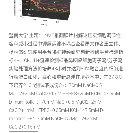
暨南大学 主题： NMT推翻膜片钳解论证实细胞调节性
容积减小过程中钾氯运输不耦合查看原文作者王立伟、
杨林杰研究使用平台NMT神经研究创新科研平台检测指
标K+、Cl-、H+流速检测样品鼻咽癌细胞离子流/分子流
实验处理方法将培养48小时并达到80%融合度的细胞进
行胰蛋白酶化、离心和重新悬浮在培养基中，在37 8℃
下培养2–3 h测试液成份Cl-：70mM NaCl+0.5
MgCl2+2mM CaCl2+1mM HEPES+2mM KCl+147.5mM
D-mannitolK+：70mM NaCl+0.5 MgCl2+2mM
CaCl2+1mM HEPES+0.05mM KCl+147.5mM D-
mannitolH+：70mM NaCl+0.5 MgCl2+2mM
CaCl2+0.15mM ...