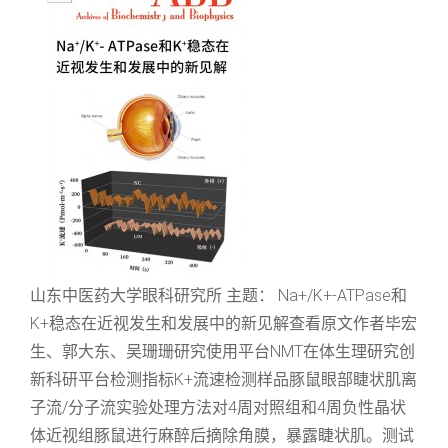
山东中医药大学眼科研究所 主题： Na+/K+-ATPase和
K+稳态在近视发生和发展中的新见解查看原文作者毕宏
生、郭大东、吴珊珊研究使用平台NMT在体生理研究创
新科研平台检测指标K+流速检测样品豚鼠眼部睫状肌离
子流/分子流实验处理方法对4周对照组和4周负性晶状
体近视组豚鼠进行麻醉后摘除角膜，暴露睫状肌。测试