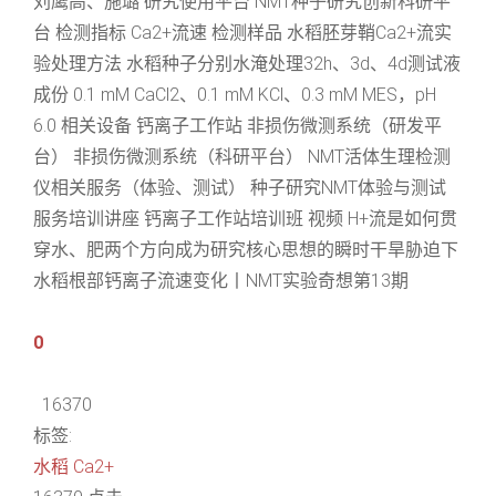
刘鹰高、施璐 研究使用平台 NMT种子研究创新科研平
台 检测指标 Ca2+流速 检测样品 水稻胚芽鞘Ca2+流实
验处理方法 水稻种子分别水淹处理32h、3d、4d测试液
成份 0.1 mM CaCl2、0.1 mM KCl、0.3 mM MES，pH
6.0 相关设备 钙离子工作站 非损伤微测系统（研发平
台） 非损伤微测系统（科研平台） NMT活体生理检测
仪相关服务（体验、测试） 种子研究NMT体验与测试
服务培训讲座 钙离子工作站培训班 视频 H+流是如何贯
穿水、肥两个方向成为研究核心思想的瞬时干旱胁迫下
水稻根部钙离子流速变化丨NMT实验奇想第13期
0
16370
标签:
水稻
Ca2+