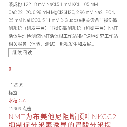
液成份 122.18 mM NaCl,5.1 mM KCl, 1.05 mM
CaCl22H2O, 0.98 mM MgCl26H2O, 2.96 mM Na2HPO4,
25 mM NaHCO3, 5.11 mM D-Glucose相关设备非损伤微
测系统（研发平台）非损伤微测系统（科研平台）NMT
活体生理检测仪NMT活体根工作站NMT逆境研究工作站
相关服务（体验、测试） 近视发生和发展...
继续阅读
0
12909
标签:
水稻
Ca2+
12909 点击
NMT为布美他尼阻断顶叶NKCC2
抑制促分泌素诱导的胃酸分泌提