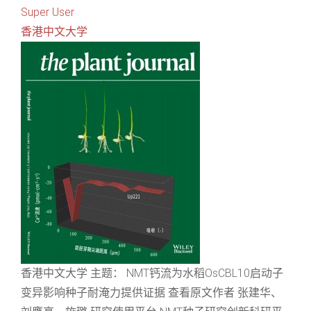
Super User
香港中文大学
香港中文大学 主题： NMT钙流为水稻OsCBL10启动子
变异影响种子耐淹力提供证据 查看原文作者 张建华、