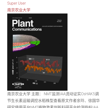
Super User
南京农业大学
南京农业大学 主题： NMT监测IAA流动证实OsHAK5调
节生长素运输调控水稻株型查看原文作者余玲、徐国华
研究使用平台NMT植物激素创新科研平台检测指标IAA