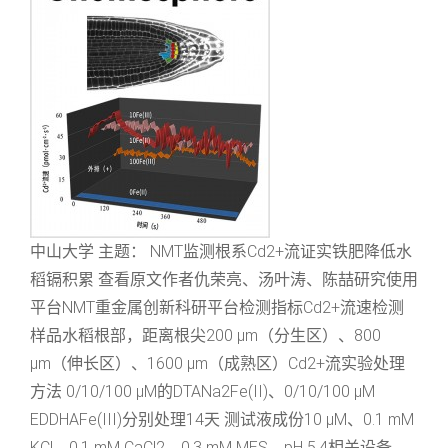
中山大学 主题： NMT监测根系Cd2+流证实铁肥降低水
稻镉积累 查看原文作者仇荣亮、汤叶涛、陈喆研究使用
平台NMT重金属创新科研平台检测指标Cd2+流速检测
样品水稻根部，距离根尖200 μm（分生区）、800
μm（伸长区）、1600 μm（成熟区）Cd2+流实验处理
方法 0/10/100 μM的DTANa2Fe(II)、0/10/100 μM
EDDHAFe(III)分别处理14天 测试液成份10 μM、0.1 mM
KCl、0.1 mM CaCl2、0.3 mM MES，pH 5.4相关设备