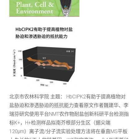
北京市农林科学院 主题： HbCIPK2有助于提高植物对
盐胁迫和渗透胁迫的抵抗能力查看原文作者魏建华、李
瑞芬研究使用平台NMT农作物耐盐创新科研平台检测指
标K+，H+检测样品拟南芥根部分生区（据尖端
120μm）离子流/分子流实验处理方法将在垂直MS平板