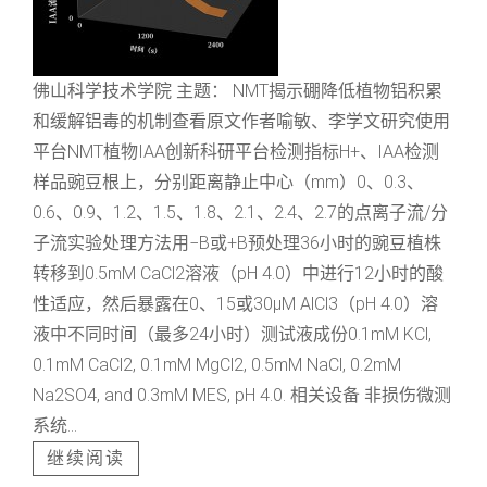
佛山科学技术学院 主题： NMT揭示硼降低植物铝积累
和缓解铝毒的机制查看原文作者喻敏、李学文研究使用
平台NMT植物IAA创新科研平台检测指标H+、IAA检测
样品豌豆根上，分别距离静止中心（mm）0、0.3、
0.6、0.9、1.2、1.5、1.8、2.1、2.4、2.7的点离子流/分
子流实验处理方法用−B或+B预处理36小时的豌豆植株
转移到0.5mM CaCl2溶液（pH 4.0）中进行12小时的酸
性适应，然后暴露在0、15或30µM AlCl3（pH 4.0）溶
液中不同时间（最多24小时）测试液成份0.1mM KCl,
0.1mM CaCl2, 0.1mM MgCl2, 0.5mM NaCl, 0.2mM
Na2SO4, and 0.3mM MES, pH 4.0. 相关设备 非损伤微测
系统...
继续阅读