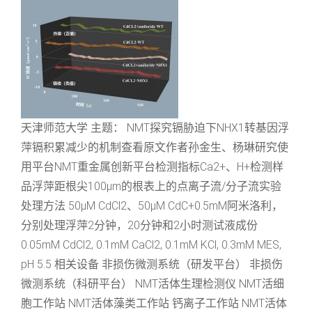
天津师范大学 主题： NMT探究镉胁迫下NHX1转基因浮
萍镉积累减少的机制查看原文作者孙金生、杨琳研究使
用平台NMT重金属创新平台检测指标Ca2+、H+检测样
品浮萍距根尖100μm的根表上的点离子流/分子流实验
处理方法 50μM CdCl2、50μM CdC+0.5mM阿米洛利，
分别处理浮萍2分钟，20分钟和2小时测试液成份
0.05mM CdCl2, 0.1mM CaCl2, 0.1mM KCl, 0.3mM MES,
pH 5.5 相关设备 非损伤微测系统（研发平台） 非损伤
微测系统（科研平台） NMT活体生理检测仪 NMT活细
胞工作站 NMT活体藻类工作站 钙离子工作站 NMT活体