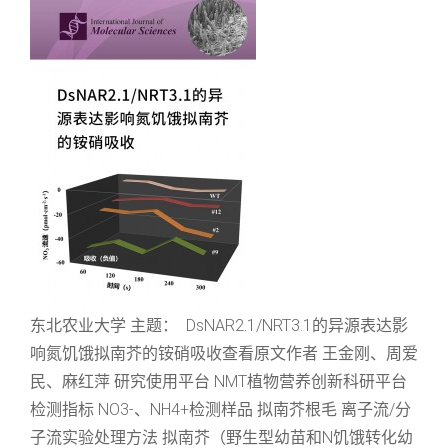
东北农业大学 主题： DsNAR2.1/NRT3.1的异源表达影
响氮饥饿拟南芥的铵硝吸收查看原文作者 王金刚、周爱
民、麻红萍 研究使用平台 NMT植物营养创新科研平台
检测指标 NO3-、NH4+检测样品 拟南芥根毛 离子流/分
子流实验处理方法 拟南芥（野生型幼苗和N饥饿转化幼