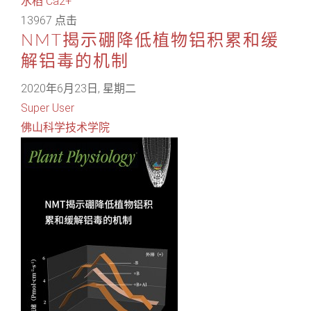
水稻
Ca2+
13967 点击
NMT揭示硼降低植物铝积累和缓
解铝毒的机制
2020年6月23日, 星期二
Super User
佛山科学技术学院