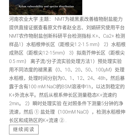
河南农业大学 主题： NMT为褪黑素改善植物耐盐能力
提供直接证据查看原文作者赵全志、刘娟研究使用平台
NMT农作物耐盐创新科研平台检测指标 K+、Ca2+ 检测
样品1）水稻根伸长区（距根尖1.2-1.5 mm） 2）水稻根
成熟区（距根尖12-15mm） 3）拟南芥伸长区（距根尖
0.5 mm） 离子流/分子流实验处理方法1）预处理实验
用不同浓度的褪黑素（0、10、20、50、100μM）处理
水稻根，处理时间分别为0、1、12、24、48h，然后暴
露于含有100 mM NaCl的BSM溶液中1h，以达到稳定的
K+外流水平。然后从根系伸长区测量稳态K+流速约
2min。 2）瞬时处理实验 在对照条件下测量5分钟的净
流速，然后 ① 盐处理（100mM NaCl），检测水稻根伸
长区和成熟区的K+流速 ②...
继续阅读