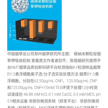
中国烟草总公司郑州烟草研究所主题： 碳纳米颗粒促烟
草钾吸收机制 查看原文作者谢剑平、陈丽娟研究使用平
台NMT烟草品质创新科研平台检测指标K+检测样品烟草
BY-2悬浮细胞离子流/分子流实验处理方法 烟草BY-2悬
浮细胞，分别在62.50μg/mL CNP，125.00μg/mL CNP
和125.00μg/mL CNP+10mM TEA环境下处理12小时测
试液成份 46.88 mM KCl, 0.1 mM CaCl2, 0.3 mM MES, pH
5.9相关设备 非损伤微测系统（研发平台） 非损伤微测
系统（科研平台） NMT活体生理检测仪 NMT活体根工