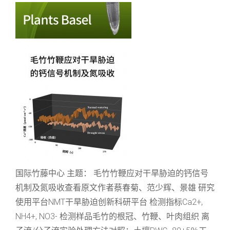
国际竹藤中心 主题： 毛竹竹鞭应对干旱胁迫的钙信号
机制及氮吸收查看原文作者蔡春菊、范少辉、景雄 研究
使用平台NMT干旱胁迫创新科研平台 检测指标Ca2+,
NH4+, NO3- 检测样品毛竹的根冠、竹鞭、叶肉组织 离