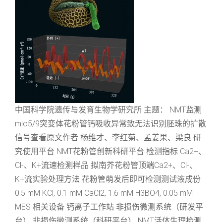
中国科学院遗传与发育生物学研究所 主题： NMT监测
mlo5/9突变体花粉管钙吸收异常致无法识别胚珠的扩散
信号查看原文作者 杨维才、李红菊、孟姜果、梁良 研
究使用平台 NMT花粉管创新科研平台 检测指标 Ca2+、
Cl-、K+流速检测样品 拟南芥花粉管顶端Ca2+、Cl-、
K+流实验处理方法 花粉管萌发后即可检测测试液成份
0.5 mM KCl, 0.1 mM CaCl2, 1.6 mM H3BO4, 0.05 mM
MES 相关设备 钙离子工作站 非损伤微测系统（研发平
台） 非损伤微测系统（科研平台） NMT活体生理检测