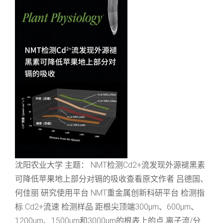
沈阳农业大学 主题： NMT检测Cd2+流发现外源褪黑素
可降低苹果地上部分对镉的吸收查看原文作者 吕德国、
何佳丽 研究使用平台 NMT重金属创新科研平台 检测指
标 Cd2+流速 检测样品 距根尖顶端300μm、600μm、
1200μm、1500μm和3000μm的根表上的点 离子流/分