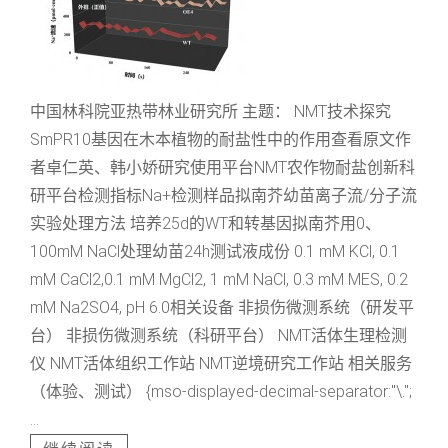
中国林科院亚热带林业研究所 主题： NMT技术探究
SmPR10基因在木本植物的耐盐性中的作用查看原文作
者卓仁英、韩小娇研究使用平台NMT农作物耐盐创新科
研平台检测指标Na+检测样品拟南芥幼苗离子流/分子流
实验处理方法 培养25d的WT和转基因拟南芥用0、
100mM NaCl处理幼苗24h测试液成份 0.1 mM KCl, 0.1
mM CaCl2,0.1 mM MgCl2, 1 mM NaCl, 0.3 mM MES, 0.2
mM Na2SO4, pH 6.0相关设备 非损伤微测系统（研发平
台） 非损伤微测系统（科研平台） NMT活体生理检测
仪 NMT活体组织工作站 NMT逆境研究工作站 相关服务
（体验、测试） {mso-displayed-decimal-separator:"\.";
...