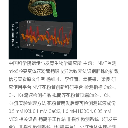
中国科学院遗传与发育生物学研究所 主题： NMT监测
mlo5/9突变体花粉管钙吸收异常致无法识别胚珠的扩散
信号查看原文作者 杨维才、李红菊、孟姜果、梁良 研
究使用平台 NMT花粉管创新科研平台 检测指标 Ca2+、
Cl-、K+流速检测样品 拟南芥花粉管顶端Ca2+、Cl-、
K+流实验处理方法 花粉管萌发后即可检测测试液成份
0.5 mM KCl, 0.1 mM CaCl2, 1.6 mM H3BO4, 0.05 mM
MES 相关设备 钙离子工作站 非损伤微测系统（研发平
台） 非损伤微测系统（科研平台） NMT活体生理检测