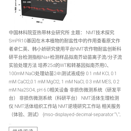
中国林科院亚热带林业研究所 主题： NMT技术探究
SmPR10基因在木本植物的耐盐性中的作用查看原文作
者卓仁英、韩小娇研究使用平台NMT农作物耐盐创新科
研平台检测指标Na+检测样品拟南芥幼苗离子流/分子流
实验处理方法 培养25d的WT和转基因拟南芥用0、
100mM NaCl处理幼苗24h测试液成份 0.1 mM KCl, 0.1
mM CaCl2,0.1 mM MgCl2, 1 mM NaCl, 0.3 mM MES, 0.2
mM Na2SO4, pH 6.0相关设备 非损伤微测系统（研发平
台） 非损伤微测系统（科研平台） NMT活体生理检测
仪 NMT活体组织工作站 NMT逆境研究工作站 相关服务
（体验、测试） {mso-displayed-decimal-separator:"\.";
...