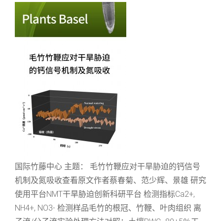
国际竹藤中心 主题： 毛竹竹鞭应对干旱胁迫的钙信号
机制及氮吸收查看原文作者蔡春菊、范少辉、景雄 研究
使用平台NMT干旱胁迫创新科研平台 检测指标Ca2+,
NH4+, NO3- 检测样品毛竹的根冠、竹鞭、叶肉组织 离