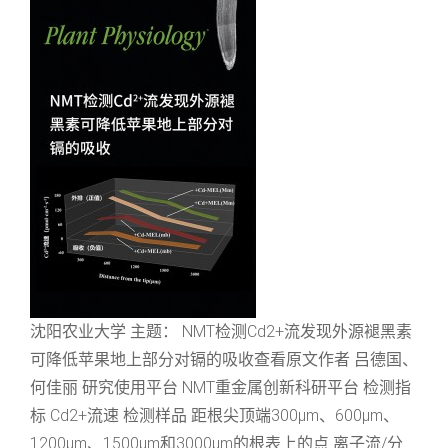
沈阳农业大学 主题： NMT检测Cd2+流发现外源褪黑素
可降低苹果地上部分对镉的吸收查看原文作者 吕德国、
何佳丽 研究使用平台 NMT重金属创新科研平台 检测指
标 Cd2+流速 检测样品 距根尖顶端300μm、600μm、
1200μm、1500μm和3000μm的根表上的点 离子流/分