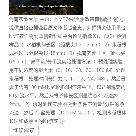
河南农业大学 主题： NMT为褪黑素改善植物耐盐能力
提供直接证据查看原文作者赵全志、刘娟研究使用平台
NMT农作物耐盐创新科研平台检测指标 K+、Ca2+ 检测
样品1）水稻根伸长区（距根尖1.2-1.5 mm） 2）水稻根
成熟区（距根尖12-15mm） 3）拟南芥伸长区（距根尖
0.5 mm） 离子流/分子流实验处理方法1）预处理实验
用不同浓度的褪黑素（0、10、20、50、100μM）处理
水稻根，处理时间分别为0、1、12、24、48h，然后暴
露于含有100 mM NaCl的BSM溶液中1h，以达到稳定的
K+外流水平。然后从根系伸长区测量稳态K+流速约
2min。 2）瞬时处理实验 在对照条件下测量5分钟的净
流速，然后 ① 盐处理（100mM NaCl），检测水稻根伸
长区和成熟区的K+流速 ②...
继续阅读