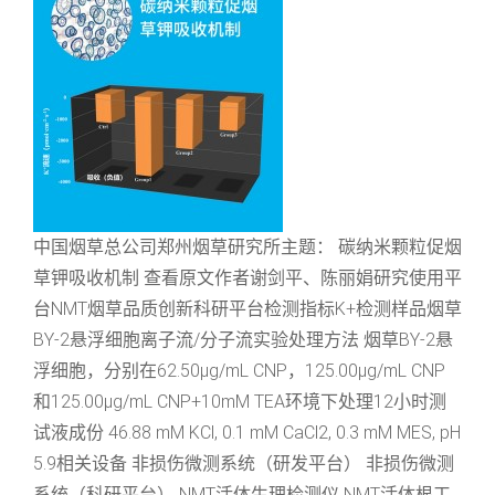
中国烟草总公司郑州烟草研究所主题： 碳纳米颗粒促烟
草钾吸收机制 查看原文作者谢剑平、陈丽娟研究使用平
台NMT烟草品质创新科研平台检测指标K+检测样品烟草
BY-2悬浮细胞离子流/分子流实验处理方法 烟草BY-2悬
浮细胞，分别在62.50μg/mL CNP，125.00μg/mL CNP
和125.00μg/mL CNP+10mM TEA环境下处理12小时测
试液成份 46.88 mM KCl, 0.1 mM CaCl2, 0.3 mM MES, pH
5.9相关设备 非损伤微测系统（研发平台） 非损伤微测
系统（科研平台） NMT活体生理检测仪 NMT活体根工