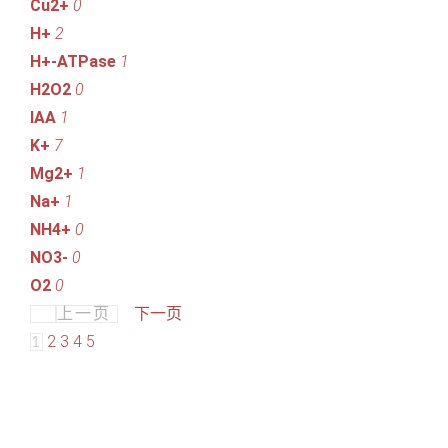
Cu2+
0
H+
2
H+-ATPase
1
H2O2
0
IAA
1
K+
7
Mg2+
1
Na+
1
NH4+
0
NO3-
0
O2
0
下一页
上一页
2
3
4
5
1