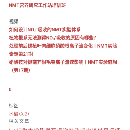
NMT营养研究工作站培训班
视频
-
如何设计NO
吸收的NMT实验体系
3
-
植物根系无法测得NO
吸收的原因有哪些？
3
处理前后绿植叶肉细胞硝酸根离子流变化丨NMT实验
奇想第21期
硝酸铵对拟南芥根毛铅离子流速影响丨NMT实验奇想
（第17期）
0
标签:
水稻
Ca2+
相关文章