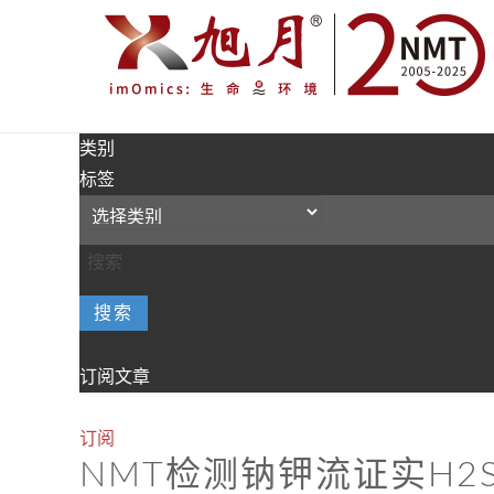
类别
标签
搜索
订阅文章
订阅
NMT检测钠钾流证实H