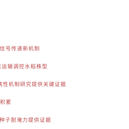
温信号传递新机制
长素运输调控水稻株型
病性机制研究提供关键证据
镉积累
响种子耐淹力提供证据