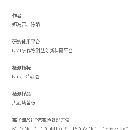
作者
郑海雷、陈娟
研究使用平台
NMT农作物耐盐创新科研平台
检测指标
+
+
Na
、K
流速
检测样品
大麦幼苗根
离子流/分子流实验处理方法
50μM NaHS、100μM NaHS、150mM NaCl、150mM NaCl