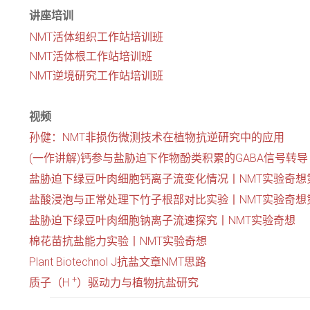
讲座培训
NMT活体组织工作站培训班
NMT活体根工作站培训班
NMT逆境研究工作站培训班
视频
孙健：NMT非损伤微测技术在植物抗逆研究中的应用
(一作讲解)钙参与盐胁迫下作物酚类积累的GABA信号转导
盐胁迫下绿豆叶肉细胞钙离子流变化情况丨NMT实验奇想第
盐酸浸泡与正常处理下竹子根部对比实验丨NMT实验奇想第
盐胁迫下绿豆叶肉细胞钠离子流速探究丨NMT实验奇想
棉花苗抗盐能力实验丨NMT实验奇想
Plant Biotechnol J抗盐文章NMT思路
+
质子（H
）驱动力与植物抗盐研究