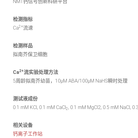
NMT钙信号创新科研平台
检测指标
2+
Ca
流速
检测样品
拟南芥保卫细胞
2+
Ca
流实验处理方法
5周龄拟南芥幼苗，10μM ABA/100μM NaHS瞬时处理
测试液成份
0.1 mM KCl, 0.1 mM CaCl
, 0.1 mM MgCl2, 0.5 mM NaCl, 0
2
相关设备
钙离子工作站