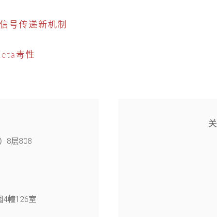
温信号传递新机制
eta毒性
8层808
4幢126室