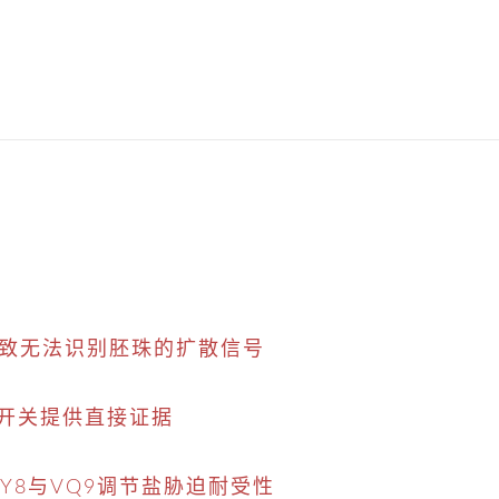
异常致无法识别胚珠的扩散信号
子开关提供直接证据
RKY8与VQ9调节盐胁迫耐受性