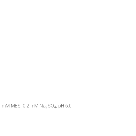
.3 mM MES, 0.2 mM Na
SO
, pH 6.0
2
4