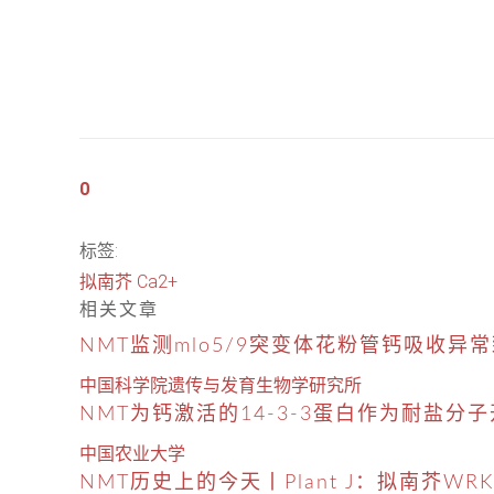
0
标签:
拟南芥
Ca2+
相关文章
NMT监测mlo5/9突变体花粉管钙吸收
中国科学院遗传与发育生物学研究所
NMT为钙激活的14-3-3蛋白作为耐盐分
中国农业大学
NMT历史上的今天丨Plant J：拟南芥W