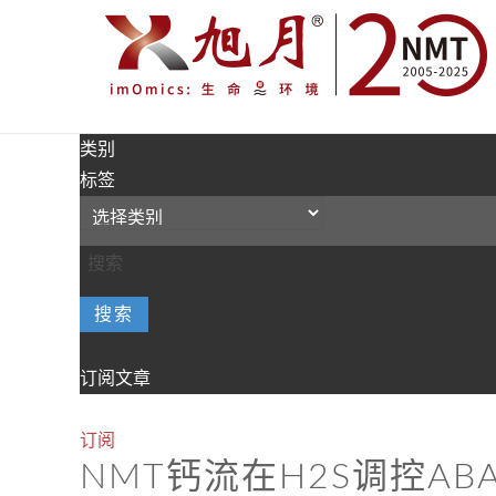
类别
标签
搜索
订阅文章
订阅
NMT钙流在H2S调控A