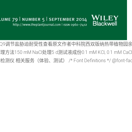
与VQ9调节盐胁迫耐受性查看原文作者中科院西双版纳热带植物园
 NaCl处理5 d测试液成份0.1 mM KCl, 0.1 mM CaCl2,
试） /* Font Definitions */ @font-face {font-famil