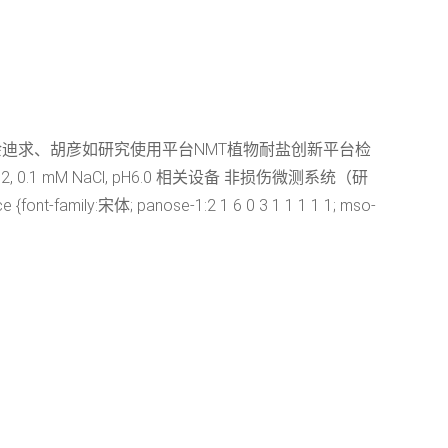
余迪求、胡彦如研究使用平台NMT植物耐盐创新平台检
 0.1 mM NaCl, pH6.0 相关设备 非损伤微测系统（研
y:宋体; panose-1:2 1 6 0 3 1 1 1 1 1; mso-