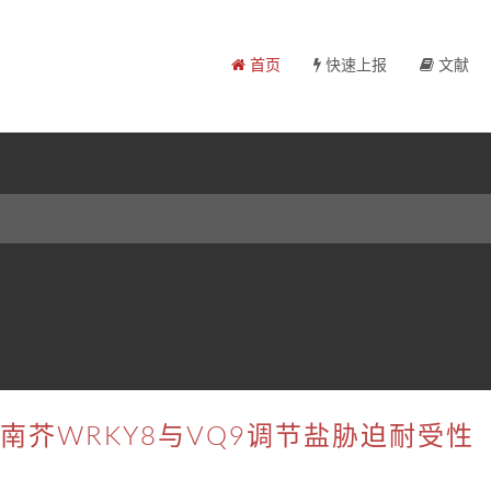
首页
快速上报
文献
：拟南芥WRKY8与VQ9调节盐胁迫耐受性