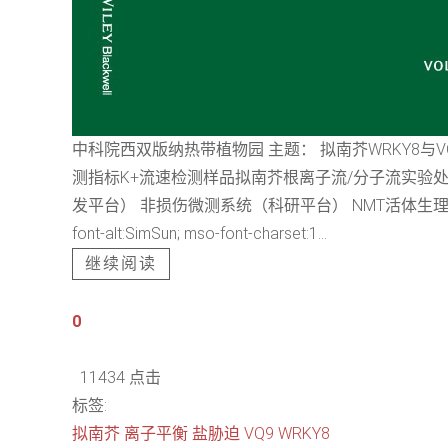
中科院西双版纳热带植物园 主题： 拟南芥WRKY8
测指标K+流速检测样品拟南芥根离子流/分子流实验处理方法150 mM
发平台） 非损伤微测系统（科研平台） NMT活体生理检测仪 相关服务（体验、测
font-alt:SimSun; mso-font-charset:1...
继续阅读
0
11434 点击
标签:
拟南芥
离子平衡
盐胁迫
VQ9
WRKY8