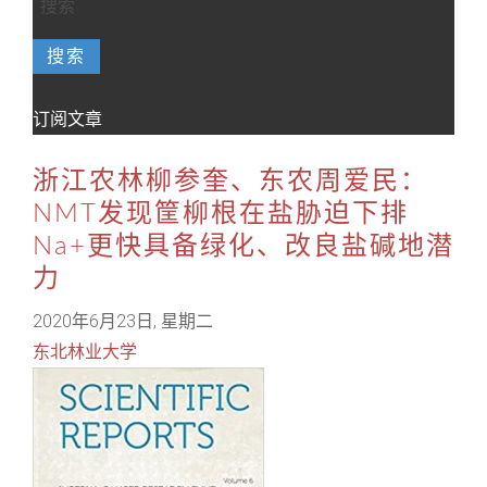
搜索
订阅文章
浙江农林柳参奎、东农周爱民：
NMT发现筐柳根在盐胁迫下排
Na+更快具备绿化、改良盐碱地潜
力
2020年6月23日, 星期二
东北林业大学