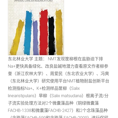
东北林业大学 主题： NMT发现筐柳根在盐胁迫下排
Na+更快具备绿化、改良盐碱地潜力查看原文作者柳参
奎（浙江农林大学）、周爱民（东北农业大学）、冯爽
（东北林业大学）研究使用平台NMT植物耐盐创新平台
检测指标Na+、K+检测样品筐柳（Salix
linearistipularis）旱柳（Salix matsudana）根离子流/分
子流实验处理方法对2个微囊藻品种（铜绿微囊藻
FACHB-1338和微囊藻FACHB-2427）和2个念珠藻品种
（念珠藻FACHB-599和念珠藻 FACHB-2009）进行保留