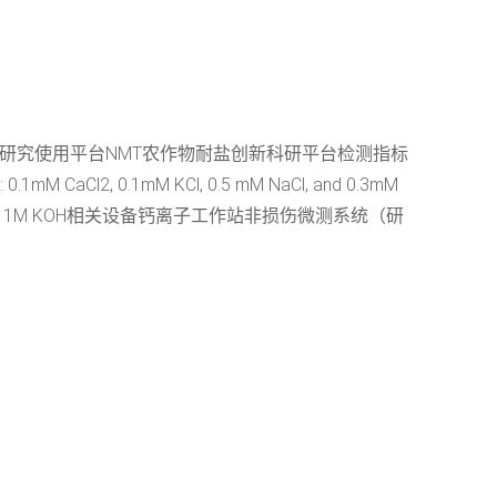
志佳研究使用平台NMT农作物耐盐创新科研平台检测指标
 0.1mM KCl, 0.5 mM NaCl, and 0.3mM
ted pH to 7.0 with 1M KOH相关设备钙离子工作站非损伤微测系统（研