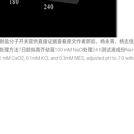
蛋白作为耐盐分子开关提供直接证据查看原文作者郭岩、杨永青、杨
芥幼苗100 mM NaCl处理24 h测试液成份Na+: 0.1mM CaCl2,
8); Na+: 0.1 mM CaCl2, 0.1mM KCl, and 0.3mM MES, adjus