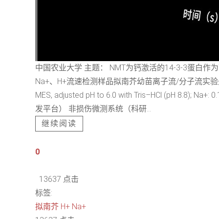
中国农业大学 主题： NMT为钙激活的14-3-3
Na+、H+流速检测样品拟南芥幼苗离子流/分子流实验处理方法7日龄拟南
MES, adjusted pH to 6.0 with Tris–HCl (pH 8.
发平台） 非损伤微测系统（科研...
继续阅读
0
13637 点击
标签:
拟南芥
H+
Na+