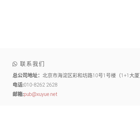
联系我们
总公司地址：
北京市海淀区彩和坊路10号1号楼（1+1大厦）
电话:
010-8262 2628
邮箱:
pub@xuyue.net
分部地址：
江苏省常州市钟楼区长江中路299号 中博创业园