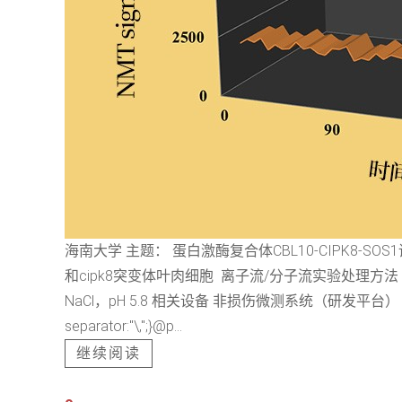
海南大学 主题： 蛋白激酶复合体CBL10-CIPK8-
和cipk8突变体叶肉细胞 离子流/分子流实验处理方法 种
NaCl，pH 5.8 相关设备 非损伤微测系统（研发平台） 非损伤微测系
separator:"\,";}@p...
继续阅读