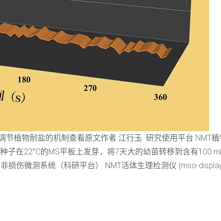
SOS1调节植物耐盐的机制查看原文作者 江行玉 研究使用平台 NMT
子在22°C的MS平板上发芽，将7天大的幼苗转移到含有100 mM 
统（科研平台） NMT活体生理检测仪 {mso-displayed-decimal-se