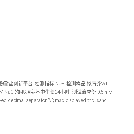
植物耐盐创新平台 检测指标 Na+ 检测样品 拟南芥WT
NaCl的MS培养基中生长24小时 测试液成份 0.5 mM
parator:"\."; mso-displayed-thousand-