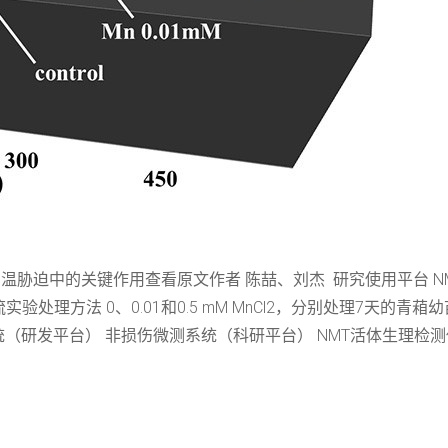
温胁迫中的关键作用查看原文作者 陈喆、刘杰 研究使用平台 NMT
 0、0.01和0.5 mM MnCl2，分别处理7天的青葙幼苗。 测试液成份
关设备 非损伤微测系统（研发平台） 非损伤微测系统（科研平台） NMT活