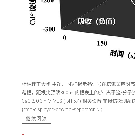
桂林理工大学 主题： NMT揭示钙信号在坛紫菜应对高
葙根，距根尖顶端300μm的根表上的点 离子流/分子流实验处理方法
CaCl2, 0.3 mM MES ( pH 5.4) 相
{mso-displayed-decimal-separator:"\.";...
继续阅读