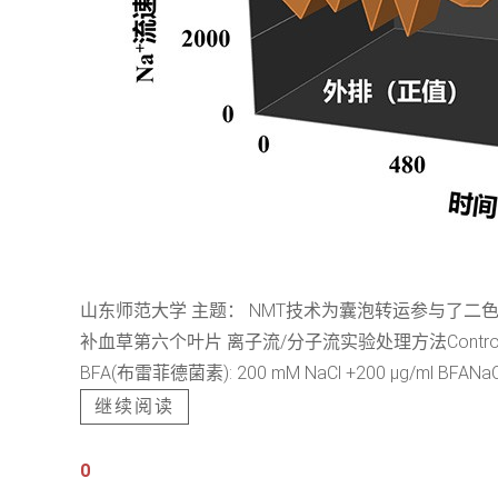
山东师范大学 主题： NMT技术为囊泡转运参与了二
补血草第六个叶片 离子流/分子流实验处理方法Control: 霍格兰营养液
BFA(布雷菲德菌素): 200 mM NaCl +200 μg/ml BFANaCl – 
继续阅读
0