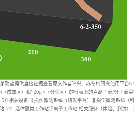
茅耐盐提供直接证据查看原文作者许兴、麻冬梅研究使用平台NMT植物
（成熟区）和120μm（分生区）的根表上的点离子流/分子流实验处理方法
M CaCl2，pH 5.8 相关设备 非损伤微测系统（研发平台）非损伤微测
MT活体藻类工作站钙离子工作站 相关服务（体验、测试） {mso-dis