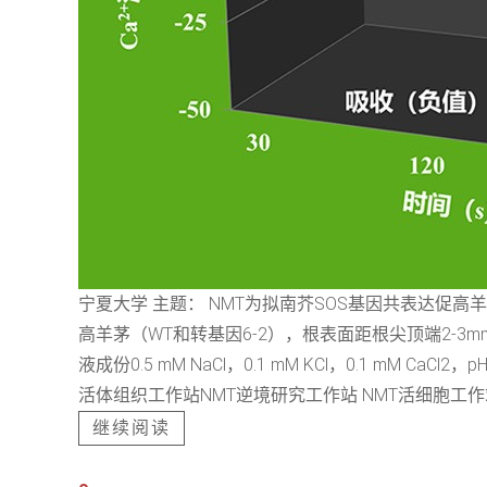
宁夏大学 主题： NMT为拟南芥SOS基因共表达促高羊
高羊茅（WT和转基因6-2），根表面距根尖顶端2-3mm
液成份0.5 mM NaCl，0.1 mM KCl，0.1 m
活体组织工作站NMT逆境研究工作站 NMT活细胞工作站 N
继续阅读