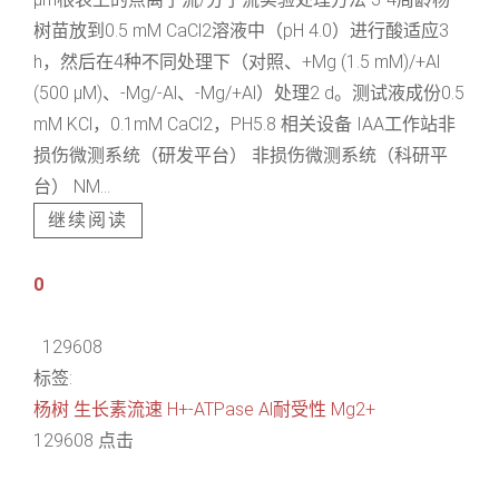
树苗放到0.5 mM CaCl2溶液中（pH 4.0）进行酸适应3
h，然后在4种不同处理下（对照、+Mg (1.5 mM)/+Al
(500 μM)、-Mg/-Al、-Mg/+Al）处理2 d。测试液成份0.5
mM KCl，0.1mM CaCl2，PH5.8 相关设备 IAA工作站非
损伤微测系统（研发平台） 非损伤微测系统（科研平
台） NM...
继续阅读
0
129608
标签:
杨树
生长素流速
H+-ATPase
Al耐受性
Mg2+
129608 点击