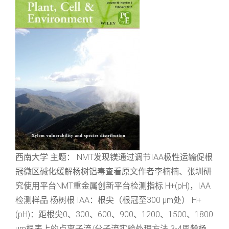
西南大学 主题： NMT发现镁通过调节IAA极性运输促根
冠微区碱化缓解杨树铝毒查看原文作者李楠楠、张圳研
究使用平台NMT重金属创新平台检测指标 H+(pH)，IAA
检测样品 杨树根 IAA：根尖（根冠至300 μm处） H+
(pH)：距根尖0、300、600、900、1200、1500、1800
μm根表上的点离子流/分子流实验处理方法 3-4周龄杨