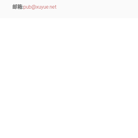
邮箱:
pub@xuyue.net
分部地址：
江苏省常州市钟楼区长江中路299号 中博创业园