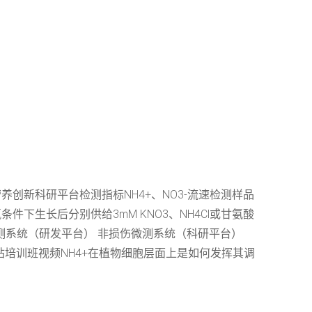
创新科研平台检测指标NH4+、NO3-流速检测样品
生长后分别供给3mM KNO3、NH4Cl或甘氨酸
损伤微测系统（研发平台） 非损伤微测系统（科研平台）
站培训班视频NH4+在植物细胞层面上是如何发挥其调