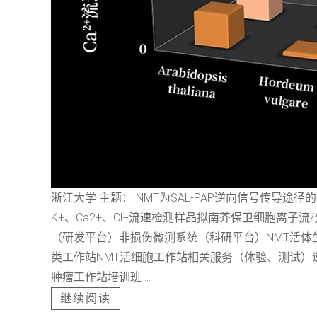
浙江大学 主题： NMT为SAL-PAP逆向信号传
K+、Ca2+、Cl−流速检测样品拟南芥保卫细胞离子流/分子
（研发平台）非损伤微测系统（科研平台）NMT活体生
类工作站NMT活细胞工作站相关服务（体验、测试）逆
肿瘤工作站培训班 ...
继续阅读