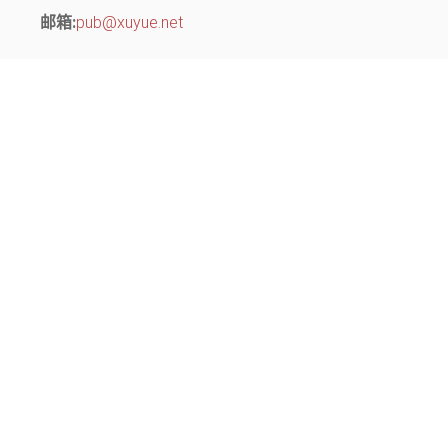
邮箱:
pub@xuyue.net
分部地址：
江苏省常州市钟楼区长江中路299号 中博创业园