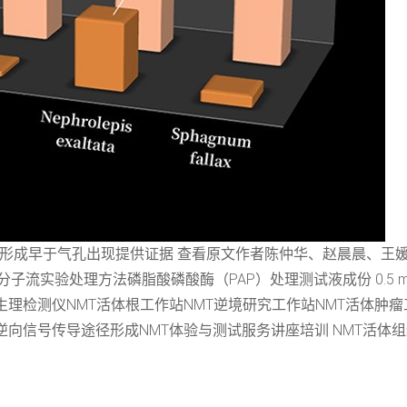
导途径的形成早于气孔出现提供证据 查看原文作者陈仲华、赵晨晨、
流实验处理方法磷脂酸磷酸酶（PAP）处理测试液成份 0.5 mM KCl,
理检测仪NMT活体根工作站NMT逆境研究工作站NMT活体肿瘤
向信号传导途径形成NMT体验与测试服务讲座培训 NMT活体组