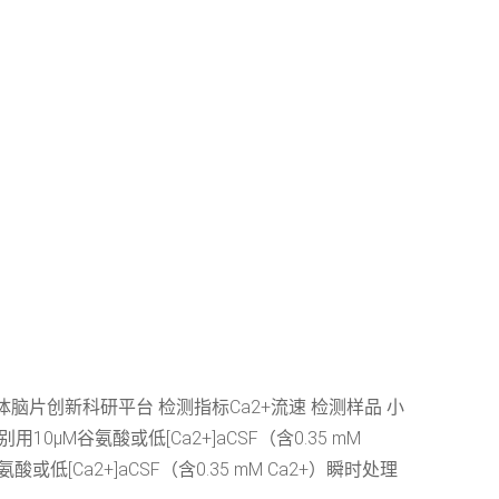
体脑片创新科研平台 检测指标Ca2+流速 检测样品 小
用10μM谷氨酸或低[Ca2+]aCSF（含0.35 mM
酸或低[Ca2+]aCSF（含0.35 mM Ca2+）瞬时处理