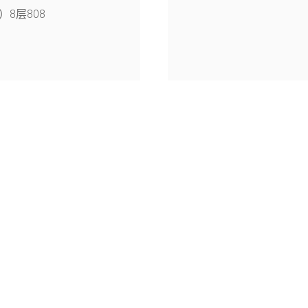
8层808
4幢126室
旭月（北京)科技有限公司© 2005-2026
京公网安备11010802047055号
京ICP备15058840号