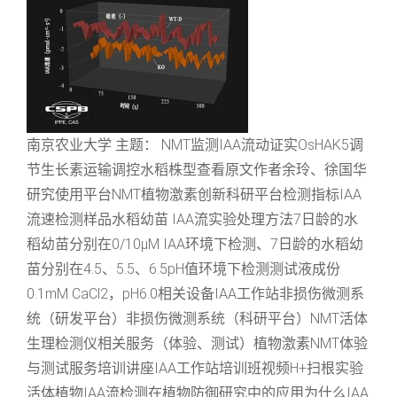
南京农业大学 主题： NMT监测IAA流动证实OsHAK5调
节生长素运输调控水稻株型查看原文作者余玲、徐国华
研究使用平台NMT植物激素创新科研平台检测指标IAA
流速检测样品水稻幼苗 IAA流实验处理方法7日龄的水
稻幼苗分别在0/10μM IAA环境下检测、7日龄的水稻幼
苗分别在4.5、5.5、6.5pH值环境下检测测试液成份
0.1mM CaCl2，pH6.0相关设备IAA工作站非损伤微测系
统（研发平台）非损伤微测系统（科研平台）NMT活体
生理检测仪相关服务（体验、测试）植物激素NMT体验
与测试服务培训讲座IAA工作站培训班视频H+扫根实验
活体植物IAA流检测在植物防御研究中的应用为什么IAA