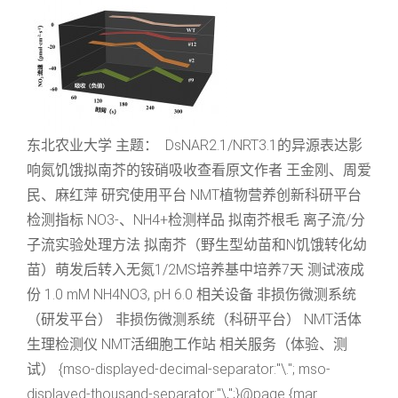
东北农业大学 主题： DsNAR2.1/NRT3.1的异源表达影
响氮饥饿拟南芥的铵硝吸收查看原文作者 王金刚、周爱
民、麻红萍 研究使用平台 NMT植物营养创新科研平台
检测指标 NO3-、NH4+检测样品 拟南芥根毛 离子流/分
子流实验处理方法 拟南芥（野生型幼苗和N饥饿转化幼
苗）萌发后转入无氮1/2MS培养基中培养7天 测试液成
份 1.0 mM NH4NO3, pH 6.0 相关设备 非损伤微测系统
（研发平台） 非损伤微测系统（科研平台） NMT活体
生理检测仪 NMT活细胞工作站 相关服务（体验、测
试） {mso-displayed-decimal-separator:"\."; mso-
displayed-thousand-separator:"\,";}@page {mar...